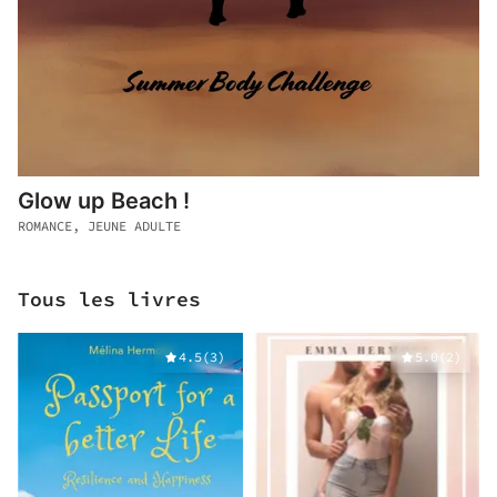
Glow up Beach !
ROMANCE, JEUNE ADULTE
Tous les livres
4.5
(
3
)
5.0
(
2
)