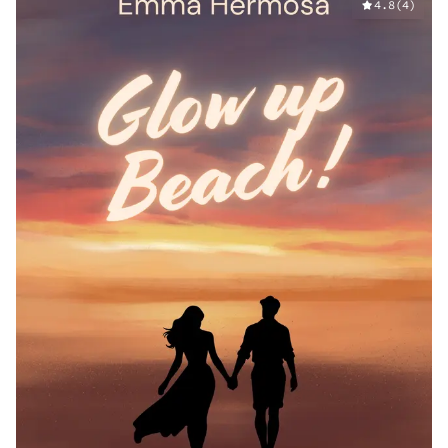
4.8
(
4
)