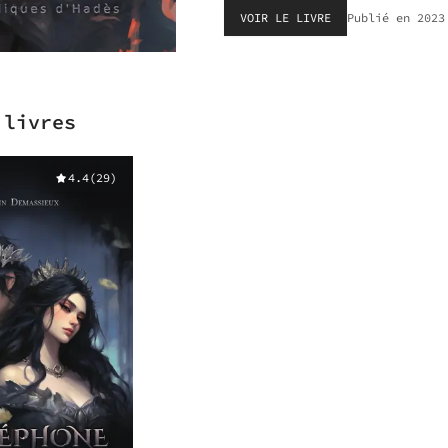
VOIR LE LIVRE
Publié en
2023
 livres
4.4
(
29
)