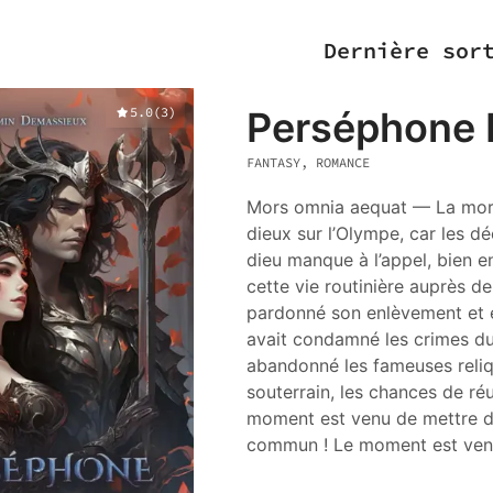
Dernière sor
5.0
(
3
)
Perséphone L
FANTASY, ROMANCE
Mors omnia aequat — La mort 
dieux sur l’Olympe, car les dé
dieu manque à l’appel, bien en
cette vie routinière auprès d
pardonné son enlèvement et e
avait condamné les crimes du
abandonné les fameuses reliq
souterrain, les chances de ré
moment est venu de mettre de 
commun ! Le moment est ven