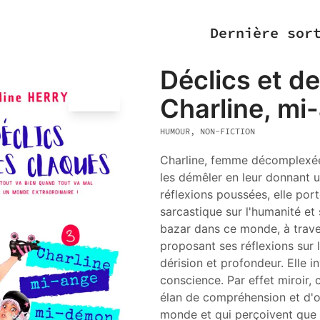
Dernière sor
Déclics et d
Charline, m
5.0
(
3
)
HUMOUR, NON-FICTION
Charline, femme décomplexée,
les démêler en leur donnant un
réflexions poussées, elle por
sarcastique sur l'humanité et 
bazar dans ce monde, à trave
proposant ses réflexions sur l
dérision et profondeur. Elle i
conscience. Par effet miroir,
élan de compréhension et d'o
monde et qui perçoivent que t