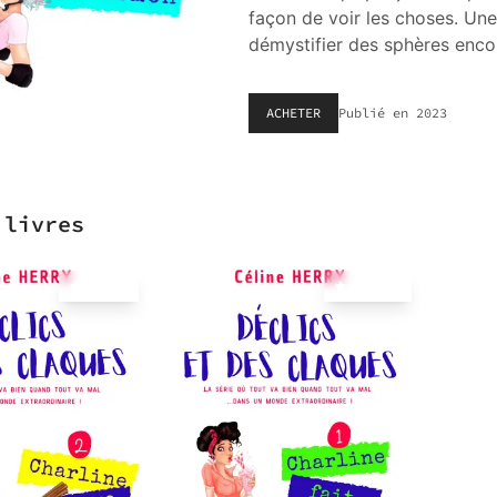
façon de voir les choses. Une s
démystifier des sphères enc
ACHETER
Publié en
2023
 livres
4.8
(
7
)
4.5
(
10
)