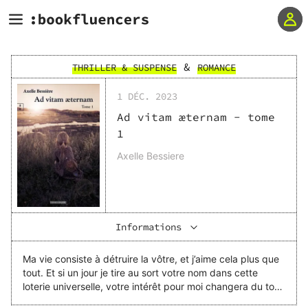
&
THRILLER & SUSPENSE
ROMANCE
1 DÉC. 2023
Ad vitam æternam - tome
1
Axelle Bessiere
Informations
Ma vie consiste à détruire la vôtre, et j’aime cela plus que
tout. Et si un jour je tire au sort votre nom dans cette
loterie universelle, votre intérêt pour moi changera du tout
au tout. J’annihilerai votre existence sous vos sanglots,