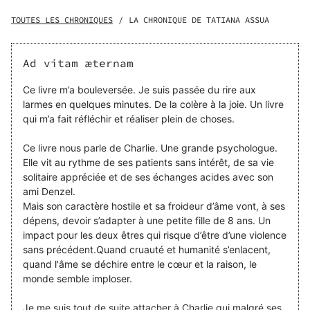
vos idées noires voire suicidaires. Et vous ne pourrez rien
contre moi. Washington. Charlie Blackberty, psychologue
TOUTES LES CHRONIQUES
/
LA CHRONIQUE DE TATIANA ASSUA
renommée, vit au rythme de ses patients sans intérêt, de
sa vie solitaire appréciée et de ses échanges acides avec
son ami Denzel. Mais son caractère hostile et sa froideur
Ad vitam æternam
d’âme vont, à ses dépens, devoir s’adapter à une petite
fille de 8 ans. Un impact pour les deux êtres qui risque
Ce livre m’a bouleversée. Je suis passée du rire aux
d’être d’une violence sans précédent. Quand cruauté et
larmes en quelques minutes. De la colère à la joie. Un livre
humanité s’enlacent, quand l'âme se déchire entre le cœur
qui m’a fait réfléchir et réaliser plein de choses.
et la raison, le monde semble imploser. Des portraits plus
vrais que nature, des répliques dévastatrices, un bouillon
Ce livre nous parle de Charlie. Une grande psychologue.
de cynisme et des bombes d’émotions sans avertissement
Elle vit au rythme de ses patients sans intérêt, de sa vie
: voilà ce qui résume l'atmosphère souvent intense d’Ad
solitaire appréciée et de ses échanges acides avec son
vitam æternam.
ami Denzel.
Mais son caractère hostile et sa froideur d’âme vont, à ses
dépens, devoir s’adapter à une petite fille de 8 ans. Un
impact pour les deux êtres qui risque d’être d’une violence
sans précédent.Quand cruauté et humanité s’enlacent,
quand l'âme se déchire entre le cœur et la raison, le
monde semble imploser.
Je me suis tout de suite attacher à Charlie qui malgré ses