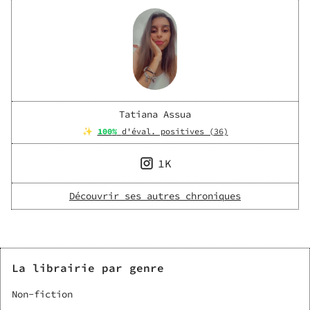
Tatiana Assua
✨
100
%
d'éval. positives (
36
)
1K
Découvrir ses autres chroniques
La librairie par genre
Non-fiction