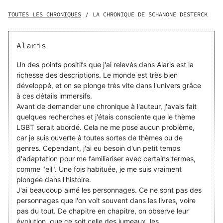
l’Éclipse. Mais lorsqu’une étrange malédiction s’abat lors
de la cérémonie, les jumeaux, seuls survivants du
TOUTES LES CHRONIQUES
/
LA CHRONIQUE DE SCHANONE DESTERCK
massacre, se retrouvent séparés. Enlevé loin des siens par
un être énigmatique et maléfique, Solehan succombera-t-
il à la découverte de ses désirs les plus profonds ? Livrée
Alaris
à elle-même et à la dangerosité d’un monde dont elle ne
connait rien, et faisant la connaissance de compagnons
Un des points positifs que j'ai relevés dans Alaris est la
de route aux dévotions contraires et aux personnalités
richesse des descriptions. Le monde est très bien
hautes en couleurs, Lucine parviendra-t-elle à découvrir
développé, et on se plonge très vite dans l'univers grâce
bien plus qu’elle ne l’espérait ? Entre liens d’amour et
à ces détails immersifs.
d’amitié, ce surprenant groupe d’aventuriers parviendra-t-
Avant de demander une chronique à l'auteur, j'avais fait
il à retrouver Solehan avant qu’il ne soit trop tard et à
quelques recherches et j'étais consciente que le thème
sauver l’humanité ?
LGBT serait abordé. Cela ne me pose aucun problème,
car je suis ouverte à toutes sortes de thèmes ou de
genres. Cependant, j'ai eu besoin d'un petit temps
d'adaptation pour me familiariser avec certains termes,
comme "eil". Une fois habituée, je me suis vraiment
plongée dans l'histoire.
J'ai beaucoup aimé les personnages. Ce ne sont pas des
personnages que l'on voit souvent dans les livres, voire
pas du tout. De chapitre en chapitre, on observe leur
évolution, que ce soit celle des jumeaux, les