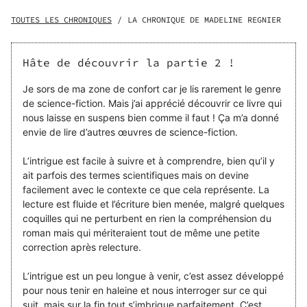
par l'Antarctique, découvrez une aventure inspirée de
faits réels, où les révélations émerveilleront autant qu'elles
TOUTES LES CHRONIQUES
/
LA CHRONIQUE DE MADELINE REGNIER
terrifieront. êtes-vous prêt pour ce voyage ? êtes-vous
prêt à entrevoir la vérité ?
Hâte de découvrir la partie 2 !
Je sors de ma zone de confort car je lis rarement le genre
de science-fiction. Mais j’ai apprécié découvrir ce livre qui
nous laisse en suspens bien comme il faut ! Ça m’a donné
envie de lire d’autres œuvres de science-fiction.
L’intrigue est facile à suivre et à comprendre, bien qu’il y
ait parfois des termes scientifiques mais on devine
facilement avec le contexte ce que cela représente. La
lecture est fluide et l’écriture bien menée, malgré quelques
coquilles qui ne perturbent en rien la compréhension du
roman mais qui mériteraient tout de même une petite
correction après relecture.
L’intrigue est un peu longue à venir, c’est assez développé
pour nous tenir en haleine et nous interroger sur ce qui
suit, mais sur la fin tout s’imbrique parfaitement. C’est