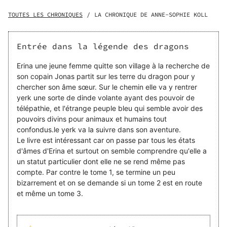
forcément revenu à Dilvu pour leur dire, pour partager sa
joie avec toute la bande. Il aurait au moins envoyé une
TOUTES LES CHRONIQUES
/
LA CHRONIQUE DE ANNE-SOPHIE KOLL
lettre à ses parents. Mais rien. Rien du tout. Les autres ont
fini par penser qu’il était mort. Après tout, quand on se
rend à la Forêt, il n’y a pas tellement de possibilités : soit
Entrée dans la légende des dragons
on finit dompteur, soit dévoré par un dragon. Elle a pris sa
décision. Elle doit le retrouver, sinon à quoi bon continuer
Erina une jeune femme quitte son village à la recherche de
à vivre ? Elle n’a pas d’avenir à Dilvu et n’a certainement
son copain Jonas partit sur les terre du dragon pour y
pas envie de devenir comme sa mère. Elle n’a plus qu’une
chercher son âme sœur. Sur le chemin elle va y rentrer
seule option, se rendre elle-aussi à la Forêt. Elle finira
yerk une sorte de dinde volante ayant des pouvoir de
probablement dans la gueule d’un dieu, broyée par ses
télépathie, et l'étrange peuple bleu qui semble avoir des
dents, mais c’est sa seule chance de le retrouver.
pouvoirs divins pour animaux et humains tout
confondus.le yerk va la suivre dans son aventure.
Le livre est intéressant car on passe par tous les états
d'âmes d'Erina et surtout on semble comprendre qu'elle a
un statut particulier dont elle ne se rend même pas
compte. Par contre le tome 1, se termine un peu
bizarrement et on se demande si un tome 2 est en route
et même un tome 3.