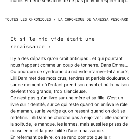
inutile. Et cette sensation de ne pas pouvoir respirer trop
fort, comme si quelque chose bloquait l’air de mes
poumons, d’où vient-elle ? Je traverse "juste" ce moment
normal dans une vie de mère : la séparation d’avec mon
TOUTES LES CHRONIQUES
/
LA CHRONIQUE DE VANESSA PESCHARD
enfant. Emma me manque, cruellement. Le silence de la
maison est assourdissant et je me noie dans mon désarroi.
On me parle du « syndrome du nid vide »… Mais comment
Et si le nid vide était une
ai-je pu attraper ça ? Pourquoi cela me touche-t-il ? D’où
renaissance ?
provient ce syndrome ? Et puis, est-ce que tous les
parents souffrent ainsi, en secret ? Mes pairs commencent
Il y a des départs qu’on croit anticiper… et qui pourtant
à me juger sur ma mélancolie, pourquoi ? Autant de
nous frappent comme un coup de tonnerre. Dans Emma…
questions qui m’ont poussé à l’investigation. Ce livre est le
Ou pourquoi ce syndrome du nid vide m’arrive-t-il à moi ?,
fruit de mes recherches et de mon analyse. Je me dévoile
Lilli Dam met des mots crus, tendres et parfois douloureux
aussi, car l’introspection a été une clé pour comprendre
sur ce moment où l’enfant prend son envol et où la maison
ce passage à vide et le surmonter. J’offre également des
devient trop grande, trop silencieuse.
pistes pour essayer d'anticiper...
Ce n’est pas qu’un livre sur une mère et sa fille. C’est un
livre sur l’identité, sur ce qui reste quand on enlève le rôle
de maman, sur le vertige qu’on ressent quand on doit se
redéfinir. Lilli Dam ne cherche pas à enjoliver : elle raconte
la solitude, le manque, les larmes, mais aussi les prises de
conscience et la possibilité d’une renaissance.
En refermant ce livre, on se rend compte que le «