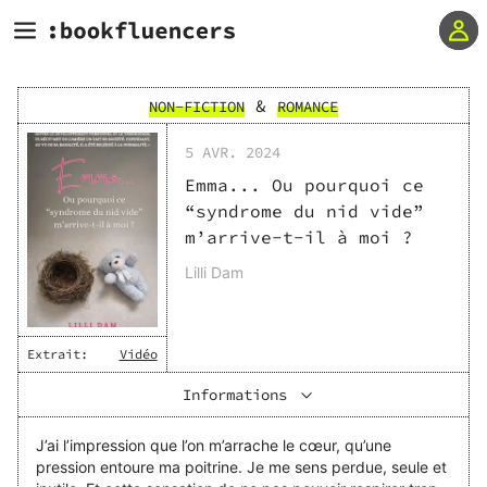
&
NON-FICTION
ROMANCE
5 AVR. 2024
Emma... Ou pourquoi ce
“syndrome du nid vide”
m’arrive-t-il à moi ?
Lilli Dam
Extrait:
Vidéo
Informations
J’ai l’impression que l’on m’arrache le cœur, qu’une
pression entoure ma poitrine. Je me sens perdue, seule et