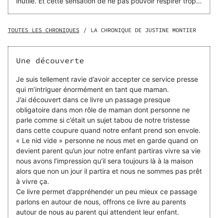
inutile. Et cette sensation de ne pas pouvoir respirer trop
fort, comme si quelque chose bloquait l’air de mes
poumons, d’où vient-elle ? Je traverse "juste" ce moment
normal dans une vie de mère : la séparation d’avec mon
TOUTES LES CHRONIQUES
/
LA CHRONIQUE DE JUSTINE MONTIER
enfant. Emma me manque, cruellement. Le silence de la
maison est assourdissant et je me noie dans mon désarroi.
On me parle du « syndrome du nid vide »… Mais comment
Une découverte
ai-je pu attraper ça ? Pourquoi cela me touche-t-il ? D’où
provient ce syndrome ? Et puis, est-ce que tous les
Je suis tellement ravie d’avoir accepter ce service presse
parents souffrent ainsi, en secret ? Mes pairs commencent
qui m’intriguer énormément en tant que maman.
à me juger sur ma mélancolie, pourquoi ? Autant de
J’ai découvert dans ce livre un passage presque
questions qui m’ont poussé à l’investigation. Ce livre est le
obligatoire dans mon rôle de maman dont personne ne
fruit de mes recherches et de mon analyse. Je me dévoile
parle comme si c’était un sujet tabou de notre tristesse
aussi, car l’introspection a été une clé pour comprendre
dans cette coupure quand notre enfant prend son envole.
ce passage à vide et le surmonter. J’offre également des
« Le nid vide » personne ne nous met en garde quand on
pistes pour essayer d'anticiper...
devient parent qu’un jour notre enfant partiras vivre sa vie
nous avons l’impression qu’il sera toujours là à la maison
alors que non un jour il partira et nous ne sommes pas prêt
à vivre ça.
Ce livre permet d’appréhender un peu mieux ce passage
parlons en autour de nous, offrons ce livre au parents
autour de nous au parent qui attendent leur enfant.