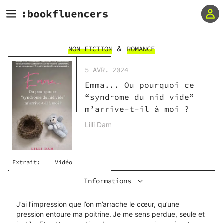
&
NON-FICTION
ROMANCE
5 AVR. 2024
Emma... Ou pourquoi ce
“syndrome du nid vide”
m’arrive-t-il à moi ?
Lilli Dam
Extrait:
Vidéo
Informations
J’ai l’impression que l’on m’arrache le cœur, qu’une
pression entoure ma poitrine. Je me sens perdue, seule et