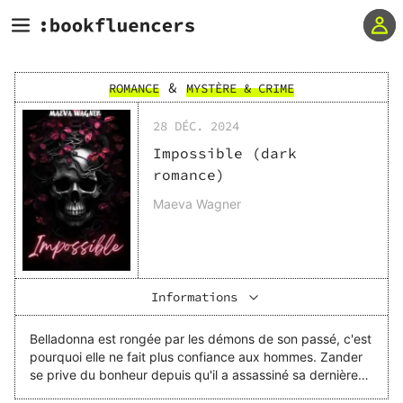
&
ROMANCE
MYSTÈRE & CRIME
28 DÉC. 2024
Impossible (dark
romance)
Maeva Wagner
Informations
Belladonna est rongée par les démons de son passé, c'est
pourquoi elle ne fait plus confiance aux hommes. Zander
se prive du bonheur depuis qu'il a assassiné sa dernière
compagne. Réussira-t-elle à lui donner sa confiance après