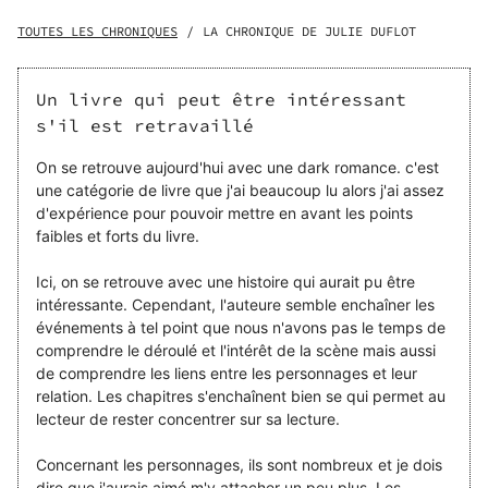
tant d'années d'incertitudes ? Arrivera-t-elle à le faire
tomber raide amoureux d'elle ? Ou cela l'amènera à sa
TOUTES LES CHRONIQUES
/
LA CHRONIQUE DE JULIE DUFLOT
perte ?
Un livre qui peut être intéressant
s'il est retravaillé
On se retrouve aujourd'hui avec une dark romance. c'est
une catégorie de livre que j'ai beaucoup lu alors j'ai assez
d'expérience pour pouvoir mettre en avant les points
faibles et forts du livre.
Ici, on se retrouve avec une histoire qui aurait pu être
intéressante. Cependant, l'auteure semble enchaîner les
événements à tel point que nous n'avons pas le temps de
comprendre le déroulé et l'intérêt de la scène mais aussi
de comprendre les liens entre les personnages et leur
relation. Les chapitres s'enchaînent bien se qui permet au
lecteur de rester concentrer sur sa lecture.
Concernant les personnages, ils sont nombreux et je dois
dire que j'aurais aimé m'y attacher un peu plus. Les