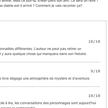
 amitié. Mais ce jour-là, Erwan perd son ami. Ce sera un rêve ?
Que diable est-il arrivé ? Comment je vais raconter ça?
10
/10
nalités différentes. L'auteur ne peut pas retirer un
l y aura quelque chose qui manquera dans son histoire.
9
/10
le livre dégage une atmosphère de mystère et d'aventure.
10
/10
acile à lire, les conversations des personnages sont aujourd'hui
e pourra le comprendre.