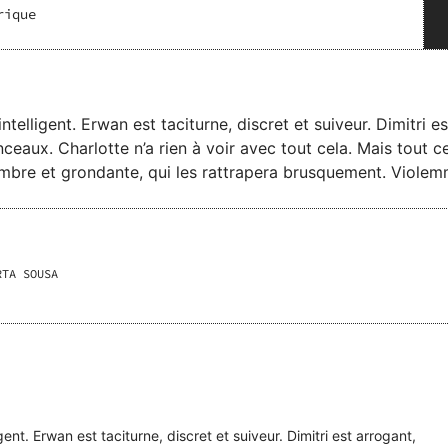
rique
telligent. Erwan est taciturne, discret et suiveur. Dimitri es
n’a rien à voir avec tout cela. Mais tout ceci, c’est certainement sans
bre et grondante, qui les rattrapera brusquement. Violemment. Sa
és par une armure et un monstre, Erwan et Jo ne sont pas c
laissez-vous emporter par ces
créatures sombres qui pourraient vous récupérer à n’importe quel moment… [Réédition 2019
RTA SOUSA
gent. Erwan est taciturne, discret et suiveur. Dimitri est arrogant,