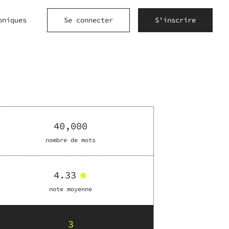
oniques
Se connecter
S'inscrire
40,000
nombre de mots
4.33
note moyenne
3