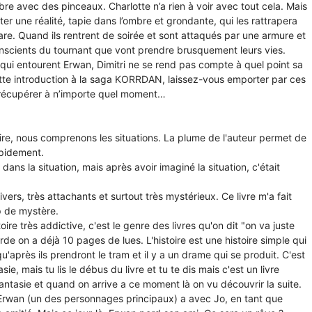
bre avec des pinceaux. Charlotte n’a rien à voir avec tout cela. Mais
er une réalité, tapie dans l’ombre et grondante, qui les rattrapera
e. Quand ils rentrent de soirée et sont attaqués par une armure et
nscients du tournant que vont prendre brusquement leurs vies.
qui entourent Erwan, Dimitri ne se rend pas compte à quel point sa
 cette introduction à la saga KORRDAN, laissez-vous emporter par ces
 récupérer à n’importe quel moment…
ire, nous comprenons les situations. La plume de l'auteur permet de
apidement.
 dans la situation, mais après avoir imaginé la situation, c'était
rs, très attachants et surtout très mystérieux. Ce livre m'a fait
p de mystère.
oire très addictive, c'est le genre des livres qu'on dit "on va juste
de on a déjà 10 pages de lues. L'histoire est une histoire simple qui
après ils prendront le tram et il y a un drame qui se produit. C'est
e, mais tu lis le débus du livre et tu te dis mais c'est un livre
antasie et quand on arrive a ce moment là on vu découvrir la suite.
'Erwan (un des personnages principaux) a avec Jo, en tant que