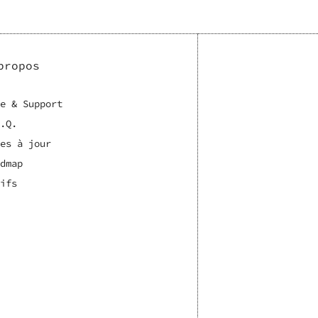
propos
e & Support
.Q.
es à jour
dmap
ifs