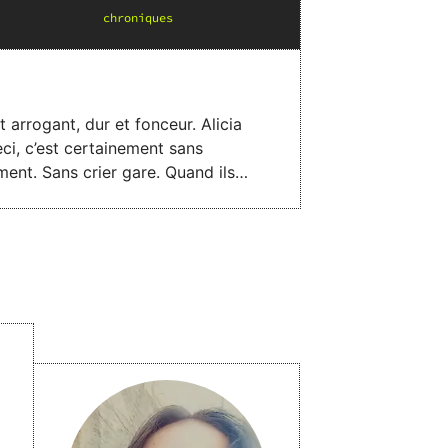
chronique
s
t arrogant, dur et fonceur. Alicia
ns crier gare. Quand ils
onscients du tournant que vont
]