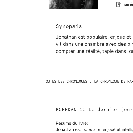
numé
Synopsis
Jonathan est populaire, enjoué et in
vit dans une chambre avec des pinceaux. Charlotte 
compter une réalité, tapie dans l’om
rentrent de soirée et sont attaqu
prendre brusquement leurs vies. Quand il est happé par les évènements qui entourent Erwan, Dimitri ne se rend pas compte à
quel point sa vie n’est pas celle qu’il pensait. Dans cette introduction à la saga KORRDAN, 
TOUTES LES CHRONIQUES
/
LA CHRONIQUE DE MA
KORRDAN 1: Le dernier jour
Résume du livre:
Jonathan est populaire, enjoué et intelli