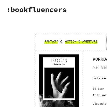
&
FANTASY
ACTION & AVENTURE
KORRD
Neil Gal
Date de
Éditeur
Auto-éd
Disponib