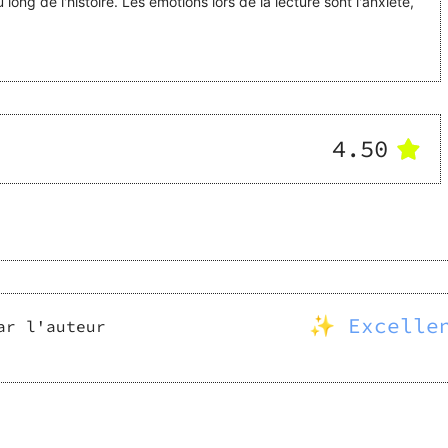
long de l'histoire. Les émotions lors de la lecture sont l'anxiété,
4.50
✨ Excelle
ar l'auteur