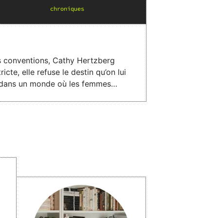
chronique
s
cte, elle refuse le destin qu’on lui
ce dans un monde où les femmes
ociété prête à écraser celles qui