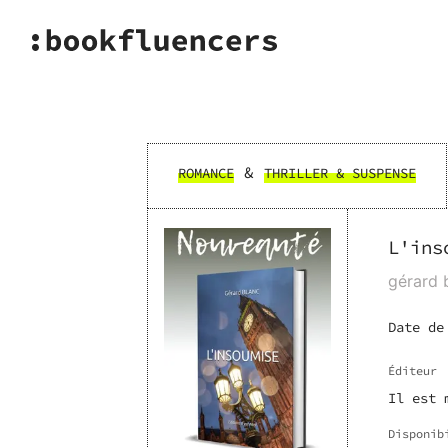
&
ROMANCE
THRILLER & SUSPENSE
L'ins
gérard 
Date de
Éditeur
Il est 
Disponib