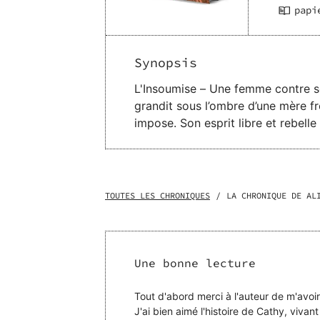
papi
Synopsis
L'Insoumise – Une femme contre son destin Londres, 1859. Dans une aristocratie figée par les c
grandit sous l’ombre d’une mère fro
impose. Son esprit libre et rebell
n’ont pas voix au chapitre. Des fastes des salons mondains aux ruelles animées de Londres, Cathy trace sa propre voie.
Insoumise, elle défie les attentes,
osent s’élever. Son combat pour la liberté est
historique et quête d’émancipation
TOUTES LES CHRONIQUES
/
LA CHRONIQUE DE AL
Une bonne lecture
Tout d'abord merci à l'auteur de m'avoir
J'ai bien aimé l'histoire de Cathy, vivan