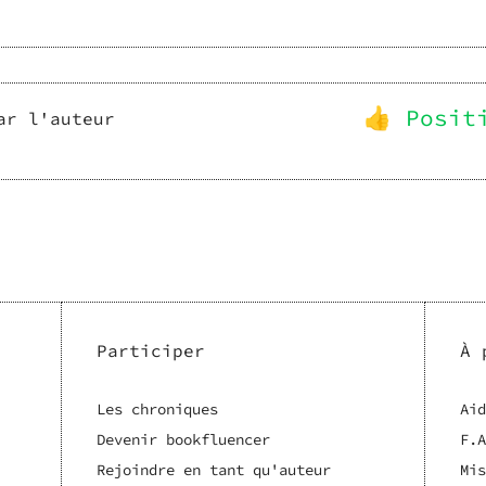
👍 Posit
ar l'auteur
Participer
À 
Les chroniques
Aid
Devenir bookfluencer
F.A
Rejoindre en tant qu'auteur
Mis