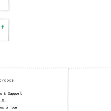
if
propos
e & Support
.Q.
es à jour