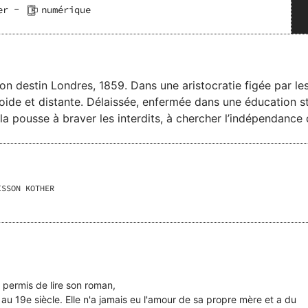
-
er
numérique
onventions, Cathy Hertzberg
ide et distante. Délaissée, enfermée dans une éducation stri
e la pousse à braver les interdits, à chercher l’indépendan
 bouscule les traditions et se confronte aux dangers d’une s
 celui d’une génération, d’un siècle en mutation. Un roman puissant, entre drame
, où une femme se bat pour écrire sa propre histoire.
ISSON KOTHER
 permis de lire son roman,
t au 19e siècle. Elle n'a jamais eu l'amour de sa propre mère et a du