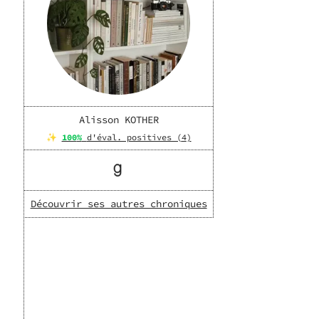
Alisson KOTHER
✨
100
%
d'éval. positives (
4
)
Découvrir ses autres chroniques