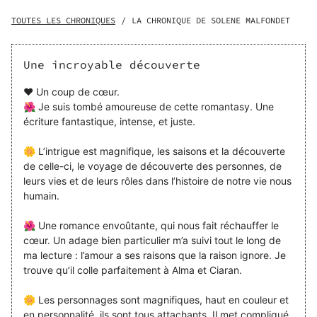
l’Hiver veut régner en maître. Accompagnée du Seigneur
du Printemps, elle devra trouver une solution pour que le
TOUTES LES CHRONIQUES
/
LA CHRONIQUE DE SOLENE MALFONDET
Printemps puisse renaître de ses bourgeons et préserver
l’équilibre des Terres du Cycle.
Une incroyable découverte
❤️ Un coup de cœur.
🌺 Je suis tombé amoureuse de cette romantasy. Une
écriture fantastique, intense, et juste.
🌼 L’intrigue est magnifique, les saisons et la découverte
de celle-ci, le voyage de découverte des personnes, de
leurs vies et de leurs rôles dans l’histoire de notre vie nous
humain.
🌺 Une romance envoûtante, qui nous fait réchauffer le
cœur. Un adage bien particulier m’a suivi tout le long de
ma lecture : l’amour a ses raisons que la raison ignore. Je
trouve qu’il colle parfaitement à Alma et Ciaran.
🌼 Les personnages sont magnifiques, haut en couleur et
en personnalité, ils sont tous attachants. Il met compliqué