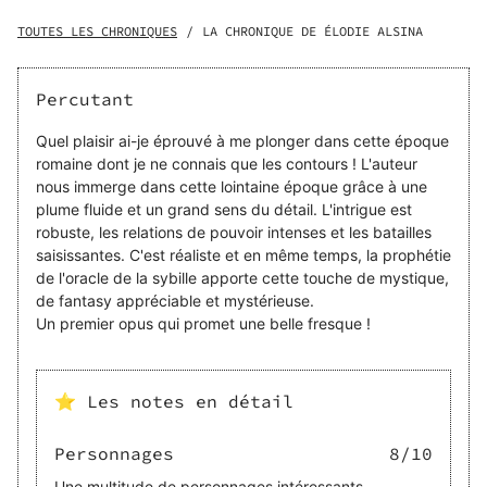
Jérusalem menace la puissance impériale. Il devra
finalement faire appel au général Vespasien pour sauver
TOUTES LES CHRONIQUES
/
LA CHRONIQUE DE ÉLODIE ALSINA
Rome. De l’autre côté de l’empire, au-delà des Limes du
nord, des forces antiques semblent se réveiller, jetant une
ombre menaçante sur Rome. Mais la rébellion n’est que la
Percutant
partie émergée d’un complot bien plus vaste, dont les
racines plongent dans une prophétie millénaire, celle de
Quel plaisir ai-je éprouvé à me plonger dans cette époque
l’Oracle de la Sybille.
romaine dont je ne connais que les contours ! L'auteur
nous immerge dans cette lointaine époque grâce à une
plume fluide et un grand sens du détail. L'intrigue est
robuste, les relations de pouvoir intenses et les batailles
saisissantes. C'est réaliste et en même temps, la prophétie
de l'oracle de la sybille apporte cette touche de mystique,
de fantasy appréciable et mystérieuse.
Un premier opus qui promet une belle fresque !
⭐ Les notes en détail
Personnages
8
/10
Une multitude de personnages intéressants