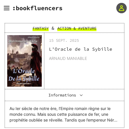
&
FANTASY
ACTION & AVENTURE
15 SEPT. 2025
L'Oracle de la Sybille
ARNAUD MANIABLE
Informations
Au Ier siècle de notre ère, l’Empire romain règne sur le
monde connu. Mais sous cette puissance de fer, une
prophétie oubliée se réveille. Tandis que l’empereur Néron
mène une vie décadente, la révolte qui gronde à