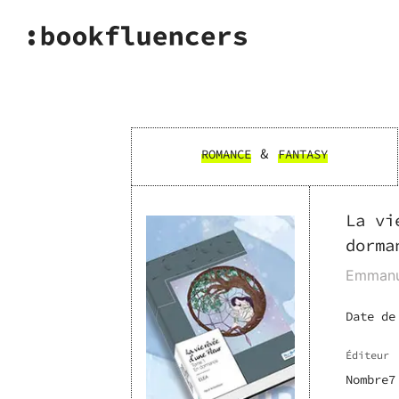
&
ROMANCE
FANTASY
La vi
dorma
Emmanu
Date de
Éditeur
Nombre7