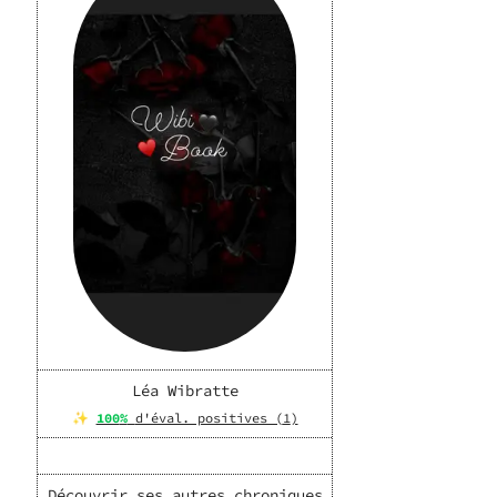
Léa Wibratte
✨
100
%
d'éval. positives (
1
)
Découvrir ses autres chroniques