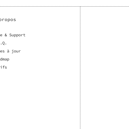
propos
e & Support
.Q.
es à jour
dmap
ifs