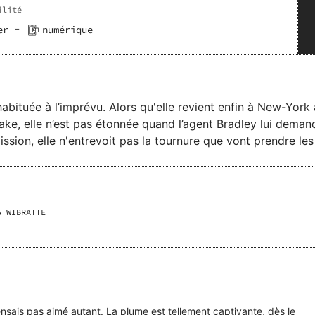
ilité
-
er
numérique
abituée à l’imprévu. Alors qu'elle revient enfin à New-Yor
ake, elle n’est pas étonnée quand l’agent Bradley lui deman
ission, elle n'entrevoit pas la tournure que vont prendre l
lus qu’une seule chose à faire : lui raconter son histoire.
A WIBRATTE
ensais pas aimé autant. La plume est tellement captivante, dès le