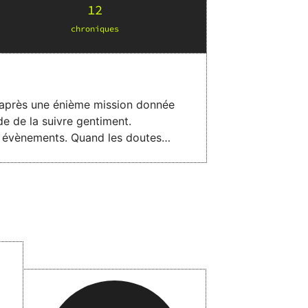
12
chronique
s
k après une énième mission donnée
de de la suivre gentiment.
es évènements. Quand les doutes