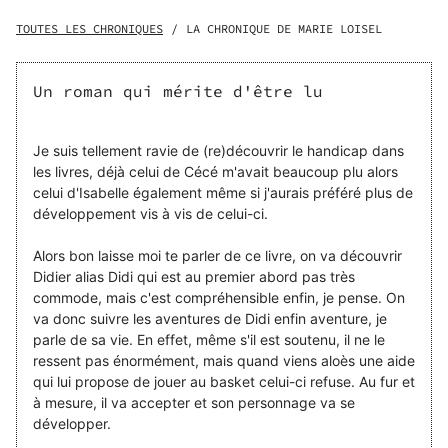
frères et sœurs débordants de vie, il se sent souvent
négligé, relégué à l’ombre comme un ours en peluche
TOUTES LES CHRONIQUES
/
LA CHRONIQUE DE MARIE LOISEL
oublié dans un coin poussiéreux. Les obstacles physiques
de la vie quotidienne, tels que les marches et les seuils, ne
font que s’ajouter à l’indifférence, alimentant la colère
Un roman qui mérite d'être lu
grandissante qui l’habite. Cette situation le pousse à
adopter des comportements dangereux. Tout bascule lors
d’une magnifique journée de printemps au Pont du diable,
Je suis tellement ravie de (re)découvrir le handicap dans
lorsqu’une violente confrontation avec sa cousine le force
les livres, déjà celui de Cécé m'avait beaucoup plu alors
à prendre une décision qui transformera sa vie à jamais.
celui d'Isabelle également même si j'aurais préféré plus de
Cependant, Didier parviendra-t-il à vaincre ses démons ?
développement vis à vis de celui-ci.
Vous aimerez cette histoire captivante, inspirée de faits
réels parce qu’elle est pleine d’émotions tumultueuses et
Alors bon laisse moi te parler de ce livre, on va découvrir
constitue une source d’inspiration.
Didier alias Didi qui est au premier abord pas très
commode, mais c'est compréhensible enfin, je pense. On
va donc suivre les aventures de Didi enfin aventure, je
parle de sa vie. En effet, même s'il est soutenu, il ne le
ressent pas énormément, mais quand viens aloès une aide
qui lui propose de jouer au basket celui-ci refuse. Au fur et
à mesure, il va accepter et son personnage va se
développer.