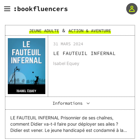
&
JEUNE ADULTE
ACTION & AVENTURE
31 MARS 2024
LE FAUTEUIL INFERNAL
Isabel Equey
Informations
LE FAUTEUIL INFERNAL Prisonnier de ses chaînes,
comment Didier va-t-il faire pour déployer ses ailes ?
Didier est vener. Le jeune handicapé est condamné à la
chaise roulante depuis l’âge de trois ans. Entouré de cinq