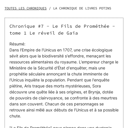
prophétie séculaire annonçant la chute imminente de
l'Unicus inquiète la population. Pendant que l'enquête
TOUTES LES CHRONIQUES
/
LA CHRONIQUE DE LIVRES POTINS
piétine, Aris traque des morts mystérieuses, Sora
découvre une quête liée à ses origines, et Brynja, dotée
de pouvoirs de clairvoyance, se confronte à des meurtres
Chronique #7 - Le Fils de Prométhée -
dans son couvent. Chacun de ces personnages se
tome 1 Le réveil de Gaïa
retrouve ainsi mêlé aux débuts de l'Unicus et à sa possible
chute. "Le Fils de Prométhée" nous plonge dans une
Résumé:
dystopie écologique où la magie, le darwinisme, l'industrie
Dans l'Empire de l'Unicus en 1707, une crise écologique
galopante et le smog omniprésent fusionnent pour créer
sévit alors que la biodiversité s'effondre, menaçant les
un univers fascinant, explorant les thèmes de
ressources alimentaires du royaume. L'empereur charge le
l'environnement, du mystère prophétique et du destin de
Ministère de la Sécurité d'État d'enquêter, mais une
la civilisation.
prophétie séculaire annonçant la chute imminente de
l'Unicus inquiète la population. Pendant que l'enquête
piétine, Aris traque des morts mystérieuses, Sora
découvre une quête liée à ses origines, et Brynja, dotée
de pouvoirs de clairvoyance, se confronte à des meurtres
dans son couvent. Chacun de ces personnages se
retrouve ainsi mêlé aux débuts de l'Unicus et à sa possible
chute.
"Le Fils de Prométhée" nous plonge dans une dystopie