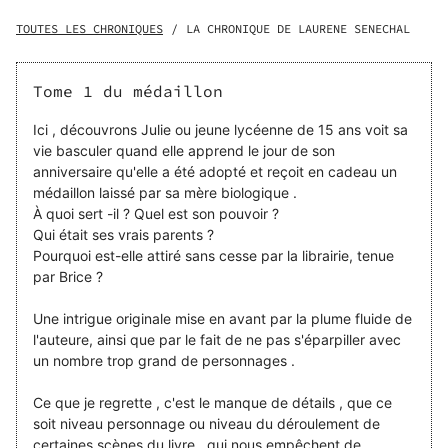
normande. Et affronter un homme puissant qui possède la
magie noire depuis toujours. Ses pouvoirs vont l'amener à
TOUTES LES CHRONIQUES
/
LA CHRONIQUE DE LAURENE SENECHAL
aider la police à retrouver des enfants kidnapper.
Malheureusement, son apprentissage est encore obsolète,
ses pouvoirs son minime face au malin.
Tome 1 du médaillon
Ici , découvrons Julie ou jeune lycéenne de 15 ans voit sa
vie basculer quand elle apprend le jour de son
anniversaire qu'elle a été adopté et reçoit en cadeau un
médaillon laissé par sa mère biologique .
À quoi sert -il ? Quel est son pouvoir ?
Qui était ses vrais parents ?
Pourquoi est-elle attiré sans cesse par la librairie, tenue
par Brice ?
Une intrigue originale mise en avant par la plume fluide de
l'auteure, ainsi que par le fait de ne pas s'éparpiller avec
un nombre trop grand de personnages .
Ce que je regrette , c'est le manque de détails , que ce
soit niveau personnage ou niveau du déroulement de
certaines scènes du livre , qui nous empêchent de