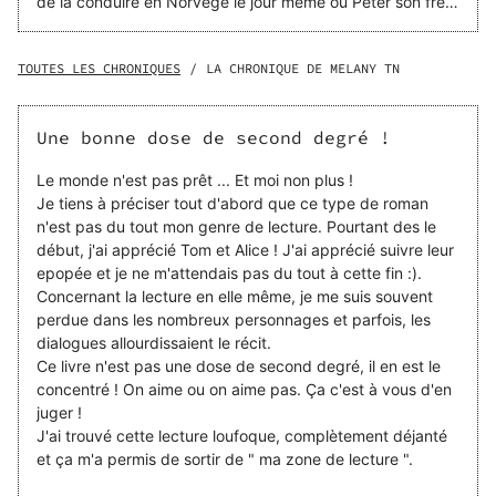
de la conduire en Norvège le jour même où Peter son frère
doit sortir de prison. Mais celui-ci s’évade avec deux
autres détenus le jour même de sa libération. Pourquoi ?
Un journal retrouvé dans sa cellule, un mystérieux coffret,
TOUTES LES CHRONIQUES
/
LA CHRONIQUE DE MELANY TN
un vieux savant à l’abri pour protéger sa découverte.
Ajoutez à ça l’équipe de tournage d’une production
hollywoodienne, un gang de mafieux russes des plus
Une bonne dose de second degré !
stupides et vous n’êtes pas au bout de vos surprises car
Le Monde N’est Pas Prêt… Et vous non plus. Plus drôle
Le monde n'est pas prêt ... Et moi non plus !
que le flow d’un stand up de Flaubert, plus aventureux
Je tiens à préciser tout d'abord que ce type de roman
que Koh Lanta sous acide, ce roman se vit comme un road
n'est pas du tout mon genre de lecture. Pourtant des le
trip de ouf où le rythme ne faiblit jamais. Les jeux de mots
début, j'ai apprécié Tom et Alice ! J'ai apprécié suivre leur
fusent à la vitesse de Thor et son marteau. Les punchline
epopée et je ne m'attendais pas du tout à cette fin :).
punchlinisent. Et le lecteur ? Il essaie de reprendre son
Concernant la lecture en elle même, je me suis souvent
souffle au lieu de prendre un vent! On vous aura prévenu
perdue dans les nombreux personnages et parfois, les
mieux vaut attacher vos ceintures.
dialogues allourdissaient le récit.
Ce livre n'est pas une dose de second degré, il en est le
concentré ! On aime ou on aime pas. Ça c'est à vous d'en
juger !
J'ai trouvé cette lecture loufoque, complètement déjanté
et ça m'a permis de sortir de " ma zone de lecture ".