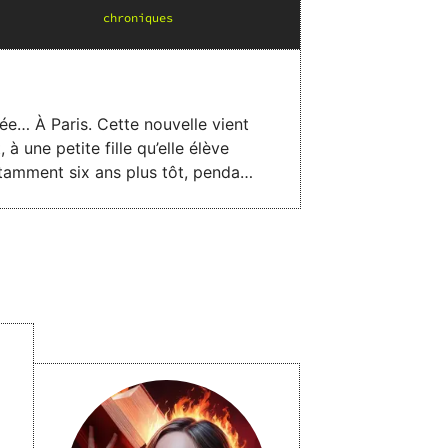
chronique
s
tée… À Paris. Cette nouvelle vient
à une petite fille qu’elle élève
és et à la vérité sur sa propre
entielles de maternité subie ou
 bonnes
voir quarante ans et que l’on