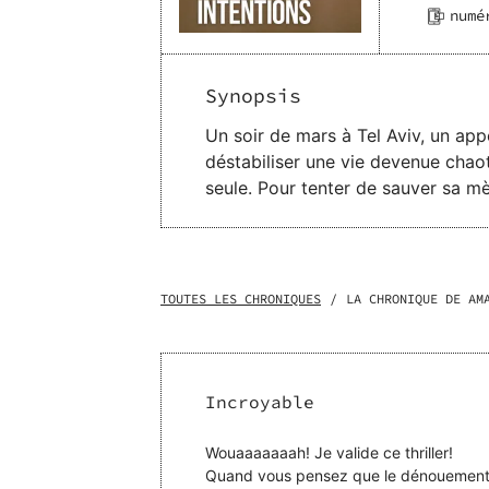
numé
Synopsis
Un soir de mars à Tel Aviv, un app
déstabiliser une vie devenue chaoti
seule. Pour tenter de sauver sa mère, Eden revient à Paris, la ville qu'elle avait quittée précipitamment six ans plus tôt, pendant
ses études de médecine. Pendant ce
histoire. Entre les mailles bien se
désirée, du rapport à la religion et de 
intentions, c’est aussi un roman s
TOUTES LES CHRONIQUES
/
LA CHRONIQUE DE AM
saisit, seule, l’une des dernières 
Incroyable
Wouaaaaaaah! Je valide ce thriller!
Quand vous pensez que le dénouement, l