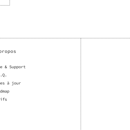
propos
e & Support
.Q.
es à jour
dmap
ifs