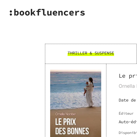
THRILLER & SUSPENSE
Le pr
Ornella
Date de
Éditeur
Auto-éd
Disponib