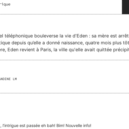
rique
el téléphonique bouleverse la vie d'Eden : sa mère est arrê
que depuis qu’elle a donné naissance, quatre mois plus tôt, 
 voyage, elle est forcée de se confronter à ses choix pass
rrées des secrets de famille, elle touchera aux questions ess
l’endurance des liens du sang. Aux choses comme elles sont. Le prix des
ur ​​les coups du destin, et leurs conséquences quand on va a
ANDINE LM
chances de devenir mère.
’intrigue est passée eh bah! Bim! Nouvelle info!