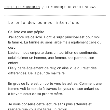
plus tôt, à une petite fille qu’elle élève seule. Pour tenter
de sauver sa mère, Eden revient à Paris, la ville qu'elle
TOUTES LES CHRONIQUES
/
LA CHRONIQUE DE CECILE SELGAS
avait quittée précipitamment six ans plus tôt, pendant ses
études de médecine. Pendant ce voyage, elle est forcée
de se confronter à ses choix passés et à la vérité sur sa
Le prix des bonnes intentions
propre histoire. Entre les mailles bien serrées des secrets
de famille, elle touchera aux questions essentielles de
Ce livre est une pépite.
maternité subie ou désirée, du rapport à la religion et de
J'ai adoré lire ce livre. Dont le sujet principal est pour moi,
l’endurance des liens du sang. Aux choses comme elles
la famille. La famille au sens large mais également celle du
sont. Le prix des bonnes intentions, c’est aussi un roman
cœur.
sur ​​les coups du destin, et leurs conséquences quand on
L’auteur nous emporte dans un tourbillon de sentiments,
va avoir quarante ans et que l’on saisit, seule, l’une des
celui d'aimer un homme, une femme, ses parents, son
dernières chances de devenir mère.
enfant..
Elle y parle également de religion ainsi que du rejet des
différences. De la peur de mal faire.
En gros ce livre est un porte vers les autres. Comment une
femme voit le monde à travers les yeux de son enfant ou
à travers ceux de sa propre mère.
Je vous conseille cette lecture sans plus attendre et