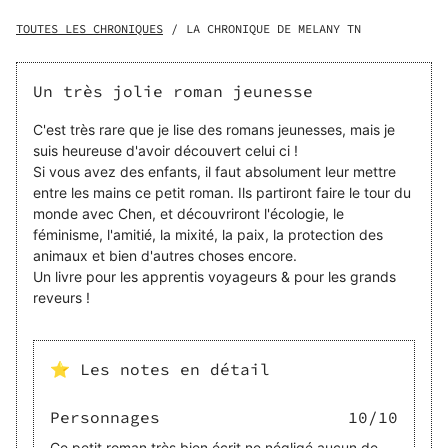
Enfilez votre sac à dos de routard et rêvez… Chaque ligne
est écrite pour amorcer une ouverture au monde, prendre
TOUTES LES CHRONIQUES
/
LA CHRONIQUE DE MELANY TN
une bouffée d’air pur. Découvrez à quel point on peut
réussir autrement que par les schémas classiques, les
voies toutes tracées. Embarquez avec Chen, l'héroïne au
Un très jolie roman jeunesse
grand cœur qui se dévoile à vous pour un voyage rempli
d'amour et d'évasion. Chaque chapitre est une aventure
C'est très rare que je lise des romans jeunesses, mais je
incroyable à travers les paysages et coutumes d'un coin
suis heureuse d'avoir découvert celui ci !
du monde. Alors prêts et prêtes pour l'inattendu ?
Si vous avez des enfants, il faut absolument leur mettre
entre les mains ce petit roman. Ils partiront faire le tour du
monde avec Chen, et découvriront l'écologie, le
féminisme, l'amitié, la mixité, la paix, la protection des
animaux et bien d'autres choses encore.
Un livre pour les apprentis voyageurs & pour les grands
reveurs !
⭐ Les notes en détail
Personnages
10
/10
Ce petit roman très bien écrit ne négligé aucun de