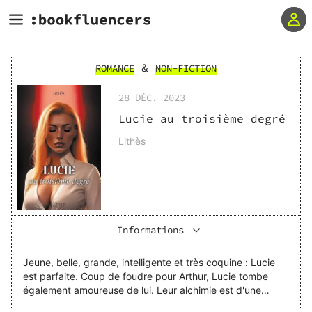
&
ROMANCE
NON-FICTION
28 DÉC. 2023
Lucie au troisième degré
Lithès
Informations
Jeune, belle, grande, intelligente et très coquine : Lucie
est parfaite. Coup de foudre pour Arthur, Lucie tombe
également amoureuse de lui. Leur alchimie est d'une
puissance insoupçonnée, tout à fait singulière. Une année