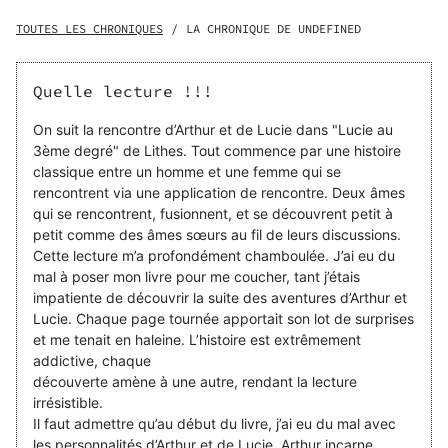
et demie d'amour ininterrompu, la promesse d'une passion
éternelle qui refusera toujours de faiblir... jusqu'à
TOUTES LES CHRONIQUES
/
LA CHRONIQUE DE UNDEFINED
l'apparition du doute. La plus belle histoire d'amour
d'Arthur est vouée à l'échec, mais il n'en sait rien. Lucie, en
revanche, prend le risque de vivre cette romance
Quelle lecture !!!
pleinement, présageant qu'Arthur pourrait lui reprendre
tout cet amour. Mais quand et de quelle manière, elle
On suit la rencontre d’Arthur et de Lucie dans "Lucie au
l'ignore complètement. Arthur soupçonne Lucie de mener
3ème degré" de Lithes. Tout commence par une histoire
une double vie. Mais que va-t-il découvrir ?
classique entre un homme et une femme qui se
rencontrent via une application de rencontre. Deux âmes
qui se rencontrent, fusionnent, et se découvrent petit à
petit comme des âmes sœurs au fil de leurs discussions.
Cette lecture m’a profondément chamboulée. J’ai eu du
mal à poser mon livre pour me coucher, tant j’étais
impatiente de découvrir la suite des aventures d’Arthur et
Lucie. Chaque page tournée apportait son lot de surprises
et me tenait en haleine. L’histoire est extrêmement
addictive, chaque
découverte amène à une autre, rendant la lecture
irrésistible.
Il faut admettre qu’au début du livre, j’ai eu du mal avec
les personnalités d’Arthur et de Lucie. Arthur incarne