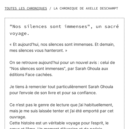
l'ombre de ses soeurs, mais croise un jour le regard d'une
guérisseuse qui voit en elle un potentiel infini. Forte de ce
TOUTES LES CHRONIQUES
/
LA CHRONIQUE DE AXELLE DESCHAMPT
pouvoir, Zohra voit croitre sa réputation et tout le monde
se presse à sa porte. Différents dilemmes moraux s'offrent
alors à elle.
"Nos silences sont immenses", un sacré
voyage.
« Et aujourd'hui, nos silences sont immenses. Et demain,
mes silences vous hanteront. »
On se retrouve aujourd’hui pour un nouvel avis : celui de
"Nos silences sont immenses", par Sarah Ghoula aux
éditions Face cachées.
Je tiens à remercier tout particulièrement Sarah Ghoula
pour l’envoie de son livre et pour sa confiance.
Ce n’est pas le genre de lecture que j’ai habituellement,
mais je me suis laissée tenter et j’ai été emporté par cet
ouvrage.
Cette histoire est un véritable voyage pour l’esprit, le
cœur et l’âme. Un moment d’évasion et de poésie.