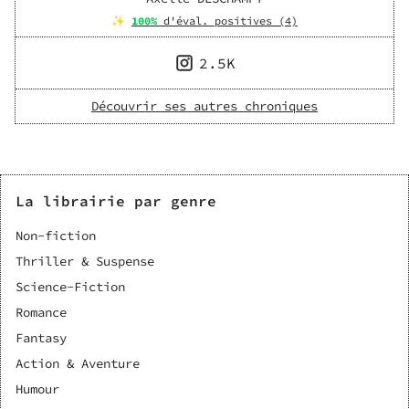
✨
100
%
d'éval. positives (
4
)
2.5K
Découvrir ses autres chroniques
La librairie par genre
Non-fiction
Thriller & Suspense
Science-Fiction
Romance
Fantasy
Action & Aventure
Humour