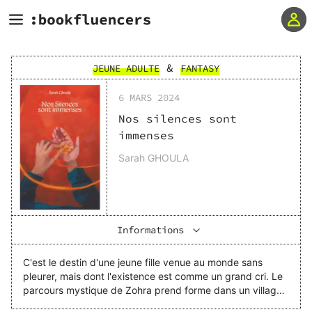
&
JEUNE ADULTE
FANTASY
6 MARS 2024
Nos silences sont
immenses
Sarah GHOULA
Informations
C'est le destin d'une jeune fille venue au monde sans
pleurer, mais dont l'existence est comme un grand cri. Le
parcours mystique de Zohra prend forme dans un village
éloigné d'une Algérie occupée. La jeune fille grandit dans