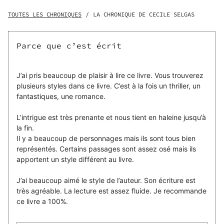
L’enquête nous plonge au cœur de perversions où les
évènements s'enchaînent. Pourquoi des inconnus font-ils
TOUTES LES CHRONIQUES
/
LA CHRONIQUE DE CECILE SELGAS
de la surenchère pour acquérir certaines toiles ? Qui est
ce personnage manipulateur qui fascine par son pouvoir ?
Quelles sont ses intentions ? Flora, face à son destin,
Parce que c’est écrit
découvrira dans le sud de la France, le secret qui la lie à la
Forteresse du Loup.
J’ai pris beaucoup de plaisir à lire ce livre. Vous trouverez
plusieurs styles dans ce livre. C’est à la fois un thriller, un
fantastiques, une romance.
L’intrigue est très prenante et nous tient en haleine jusqu’à
la fin.
Il y a beaucoup de personnages mais ils sont tous bien
représentés. Certains passages sont assez osé mais ils
apportent un style différent au livre.
J’ai beaucoup aimé le style de l’auteur. Son écriture est
très agréable. La lecture est assez fluide. Je recommande
ce livre a 100%.