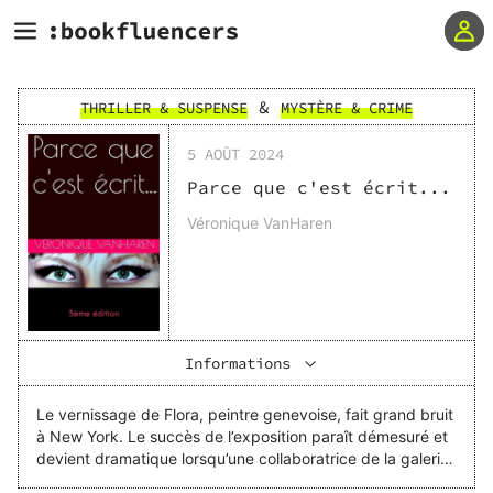
&
THRILLER & SUSPENSE
MYSTÈRE & CRIME
5 AOÛT 2024
Parce que c'est écrit...
Véronique VanHaren
Informations
Le vernissage de Flora, peintre genevoise, fait grand bruit
à New York. Le succès de l’exposition paraît démesuré et
devient dramatique lorsqu’une collaboratrice de la galerie
est sauvagement agressée par un acheteur potentiel.