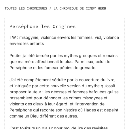
nouvelle fois d'enlever une jeune mortelle pour son propre
plaisir ! Héra en a assez et convoque lors d'une assemblée
TOUTES LES CHRONIQUES
/
LA CHRONIQUE DE CINDY HERB
extraordinaire toutes les victimes des dieux. L'heure est
venue de payer. S'avance alors Perséphone, la déesse du
printemps qui entend bien changer la donne et faire
Perséphone les Origines
basculer les destins de son côté. Il est temps pour elle de
raconter son histoire. Non pas celle des poètes et des
TW : misogynie, violence envers les femmes, viol, violence
rumeurs, mais la véritable histoire de son enlèvement par
envers les enfants
le terrible dieu des Enfers, Hadès. Les monstres ne sont
peut-être pas ceux qu'on croit.
Petite, j’ai été bercée par les mythes grecques et romains
que ma mère affectionnait le plus. Parmi eux, celui de
Perséphone et les fameux pépins de grenade.
J’ai été complètement séduite par la couverture du livre,
et intriguée par cette nouvelle version du mythe qu’osait
proposer l’auteur : les déesses et femmes bafouées qui se
rassemblent pour dénoncer les crimes misogynes et
violents des dieux à leur égard, et l’intervention de
Perséphone qui raconte son histoire où Hades est dépeint
comme un Dieu différent des autres.
C’est toujours un plaisir pour moi de lire des revisites