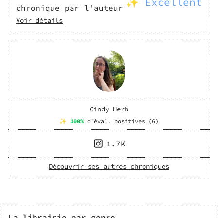
✨ Excellent
chronique par l'auteur
Voir détails
Cindy Herb
✨
100
%
d'éval. positives (
6
)
1.7K
Découvrir ses autres chroniques
La librairie par genre