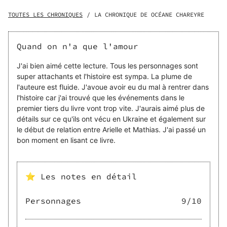
remarqué. Cette mission ne sera pas sans conséquences
sur sa vie personnelle et sur sa carrière car les premières
TOUTES LES CHRONIQUES
/
LA CHRONIQUE DE OCÉANE CHAREYRE
épreuves dépassées, c'est au Yemen qu'elle devra aller, la
vie de son coéquipier devenue un enjeu pour les rebelles.
Quand on n'a que l'amour
J'ai bien aimé cette lecture. Tous les personnages sont
super attachants et l'histoire est sympa. La plume de
l'auteure est fluide. J'avoue avoir eu du mal à rentrer dans
l'histoire car j'ai trouvé que les événements dans le
premier tiers du livre vont trop vite. J'aurais aimé plus de
détails sur ce qu'ils ont vécu en Ukraine et également sur
le début de relation entre Arielle et Mathias. J'ai passé un
bon moment en lisant ce livre.
⭐ Les notes en détail
Personnages
9
/10