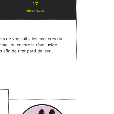
17
chronique
s
ets de vos nuits, les mystères du
ommeil ou encore le rêve lucide…
afin de tirer parti de leur
r favoriser l’induction et la
s nuits. Dans ce voyage captivant,
sement décortiqué à travers
tation profonde et détaillée.