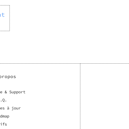
nt
propos
e & Support
.Q.
es à jour
dmap
ifs