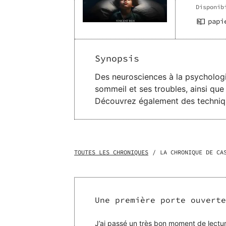
Disponib
papi
Synopsis
Des neurosciences à la psychologie
sommeil et ses troubles, ainsi que
Découvrez également des techniques
potentiel psychique. Des conseils 
mémorisation de vos songes, ce li
je vous dévoile une palette de té
l'analyse de symboles et d'archétyp
TOUTES LES CHRONIQUES
/
LA CHRONIQUE DE CA
https://www.amazon.fr/dp/B0CP
Une première porte ouverte
J’ai passé un très bon moment de lectu