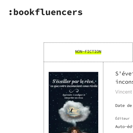
NON-FICTION
S'éve
incon
Vincent
Date de
Éditeur
Auto-éd