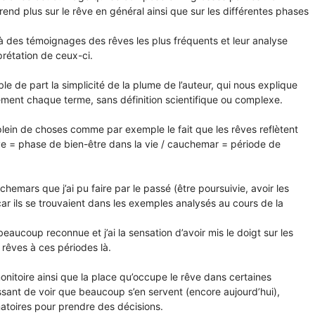
end plus sur le rêve en général ainsi que sur les différentes phases
à des témoignages des rêves les plus fréquents et leur analyse
prétation de ceux-ci.
ible de part la simplicité de la plume de l’auteur, qui nous explique
ement chaque terme, sans définition scientifique ou complexe.
 plein de choses comme par exemple le fait que les rêves reflètent
ve = phase de bien-être dans la vie / cauchemar = période de
hemars que j’ai pu faire par le passé (être poursuivie, avoir les
ar ils se trouvaient dans les exemples analysés au cours de la
 beaucoup reconnue et j’ai la sensation d’avoir mis le doigt sur les
 rêves à ces périodes là.
nitoire ainsi que la place qu’occupe le rêve dans certaines
éressant de voir que beaucoup s’en servent (encore aujourd’hui),
toires pour prendre des décisions.