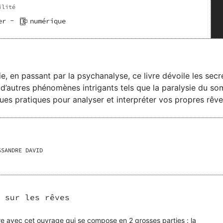
ilité
-
er
numérique
, en passant par la psychanalyse, ce livre dévoile les secr
 d’autres phénomènes intrigants tels que la paralysie du s
 pratiques pour analyser et interpréter vos propres rêves 
pour améliorer la qualité de votre sommeil aux méthodes pou
vre offre un guide complet pour exploiter le pouvoir de vo
moignages de rêves variés. Chacun d’entre eux est minutieu
es définis dans l’inconscient collectif, offrant une interpré
SSANDRE DAVID
C2Q64V
 sur les rêves
re avec cet ouvrage qui se compose en 2 grosses parties : la