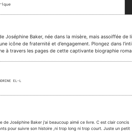
rique
e Joséphine Baker, née dans la misère, mais assoiffée de l
 une icône de fraternité et d’engagement. Plongez dans l’in
nne à travers les pages de cette captivante biographie roman
 de sa vie, retrace le parcours éblouissant d’une femme de 
deux épisodes biographiques, son récit laisse entendre la vo
lexions de son âme.
NDRINE EL-L
e de Joséphine Baker j'ai beaucoup aimé ce livre. C est clair concis
ants pour suivre son histoire ,ni trop long ni trop court. Juste un petit