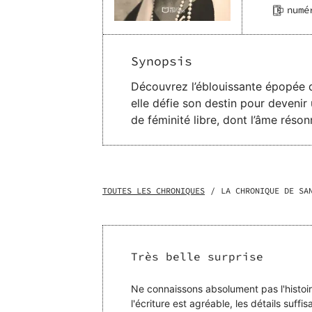
numé
Synopsis
Découvrez l’éblouissante épopée d
elle défie son destin pour devenir
de féminité libre, dont l’âme réso
saisissant les moments essentiels
accomplir ses rêves. A partir de cette trame hautement romanesque, Stéphanie Bodin raconte les éclats comme les chagrins
d’un personnage magnifique. Entre 
d’une intimité en capturant les inf
TOUTES LES CHRONIQUES
/
LA CHRONIQUE DE SA
Très belle surprise
Ne connaissons absolument pas l'histoir
l'écriture est agréable, les détails suffis