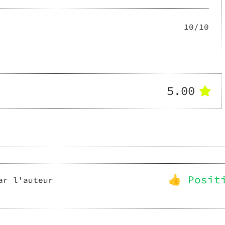
10
/10
5.00
👍 Posit
ar l'auteur