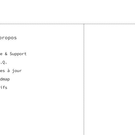
propos
e & Support
.Q.
es à jour
dmap
ifs