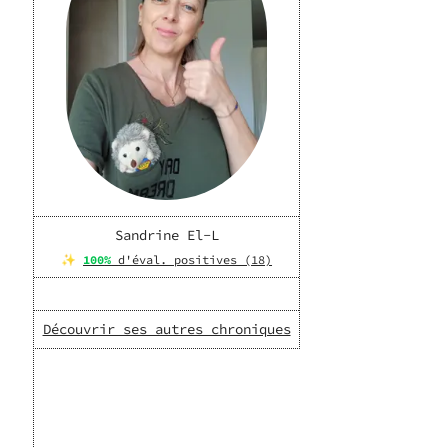
Sandrine El-L
✨
100
%
d'éval. positives (
18
)
Découvrir ses autres chroniques