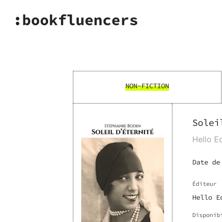
NON-FICTION
Solei
Hello Ed
Date de
Éditeur
Hello E
Disponib