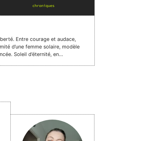
chronique
s
iberté. Entre courage et audace,
timité d’une femme solaire, modèle
cée. Soleil d’éternité, en
cœur qui chaque jour lutta pour
ix de Joséphine, il se fait l’écho