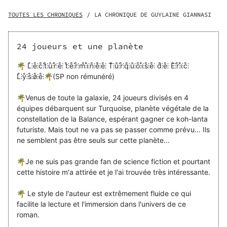
pour la cent vingt-troisième saison de leur jeu. L’objectif :
coloniser la totalité des terres habitables afin d’y installer
TOUTES LES CHRONIQUES
/
LA CHRONIQUE DE GUYLAINE GIANNASI
de gigantesques complexes touristiques. Venues de toute
la galaxie, quatre équipes de six joueurs sont envoyées
sur Turquoise. Pour ce premier épisode, on les a
24 joueurs et une planète
débarqués sur une petite île. Les gagnants seront ceux
qui se seront rendus maîtres de la plus grande portion de
🌴 L̊⫶e̊⫶c̊⫶t̊⫶ů⫶r̊⫶e̊⫶ t̊⫶e̊⫶r̊⫶m̊⫶i̊⫶n̊⫶é̊⫶e̊⫶ T̊⫶ů⫶r̊⫶q̊⫶ů⫶o̊⫶i̊⫶s̊⫶e̊⫶ d̊⫶e̊⫶ E̊⫶r̊⫶i̊⫶c̊⫶
territoire. Rien de très difficile en apparence, puisque la
L̊⫶ẙ⫶s̊⫶ø̊⫶e̊⫶🌴(SP non rémunéré)
végétation luxuriante est censée n’abriter aucune espèce
animale, aucun agresseur potentiel. Il suffit d’imiter les
🌴Venus de toute la galaxie, 24 joueurs divisés en 4
moines des temps obscurs et d’abattre un maximum
équipes débarquent sur Turquoise, planète végétale de la
d’arbres. Et pourtant… quelle est donc la mystérieuse
constellation de la Balance, espérant gagner ce koh-lanta
entité qui s’oppose à toute tentative de déforestation ?
futuriste. Mais tout ne va pas se passer comme prévu... Ils
ne semblent pas être seuls sur cette planète...
🌴Je ne suis pas grande fan de science fiction et pourtant
cette histoire m'a attirée et je l'ai trouvée très intéressante.
🌴 Le style de l'auteur est extrêmement fluide ce qui
facilite la lecture et l'immersion dans l'univers de ce
roman.