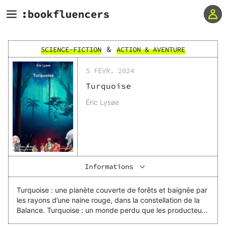
&
SCIENCE-FICTION
ACTION & AVENTURE
5 FÉVR. 2024
Turquoise
Éric Lysøe
Informations
Turquoise : une planète couverte de forêts et baignée par
les rayons d’une naine rouge, dans la constellation de la
Balance. Turquoise : un monde perdu que les producteurs
d’une émission de télé-réalité ont choisi comme décor