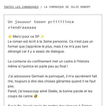
lycée devient son nouveau voisin, c’est la panique côté
cœur. Tristan, presque trentenaire, est un blessé de la vie
TOUTES LES CHRONIQUES
/
LA CHRONIQUE DE JULIE ROBERT
qui se cache derrière une façade de plaisantin. D’abord
attiré par cette camarade qu’il redécouvre, il est vite
intrigué par son comportement fermé et qu’il ne s’explique
Un jouuuur tooon priiiiiince
pas. La tentation est trop forte : il doit la déstabiliser.
viendraaaaaa
Tristan remportera-t-il son pari ? Naëlle lui laissera-t-elle
une chance ? Le premier confinement sera l'occasion,
⭐️ Merci pour ce SP ✨️
pour l'un comme pour l'autre, de se dévoiler sans la
Le roman est écrit à la 3eme personne. Ce n'est pas un
pression d'un regard. Sont-ils réellement prêts à se voir
format que j'apprécie le plus, mais il ne m'a pas tant
tels qu'ils sont ? Une comédie romantique aux scènes
dérangé car il y a assez de dialogue.
cocasses et aux cœur-à-cœur inattendus !
Le contexte du confinement met un cadre à l'histoire
même si l'autrice en parle peu au final !
J'ai adooooore Germain le perroquet, il m'a sacrément fait
rire, toujours à dire des choses gênantes quand il ne faut
pas.
Pareil, j'ai beaucoup aimé Gisèle, la bonne parole et les
coups de canne 🤣
Sur la fin, j'avais envie de mettre des claques à Tristan