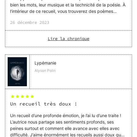
bien les mots, leur musique et la technicité de la poésie. À
l’intérieur de ce recueil, vous trouverez des poèmes
relevant d’un genre plus classique que la poésie
26 décembre 2023
contemporaine, et ils sont dignes d’être rangé sur la même
étagère que nos poètes bien connus. L’autrice écrit sur la
vie courante, de ses rencontres de quelques minutes à la
Lire la chronique
mémoire des hommes, commune ou personnelle. Pour
mon avis personnel, si j’ai apprécié la qualité de la plume,
j’ai eu du mal à me mettre deda
Lypémanie
Alyson Polin
Un recueil très doux !
Un recueil d’une profonde émotion, je l’ai lu d’une traite !
L’autrice nous partage ses sentiments profonds, ses
peines surtout et comment elle avance avec elles avec
difficulté. J’aime énormément les recueils aussi doux que