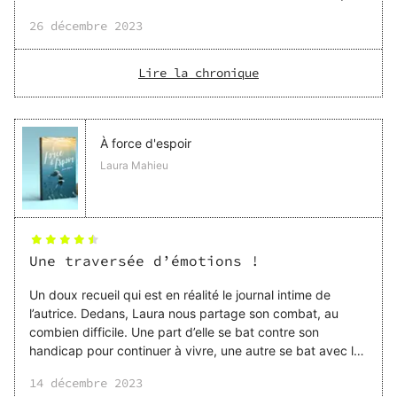
sensibles et celui-ci en fait partie sans aucun doute ! Tout
26 décembre 2023
au long de la lecture, on est bercé à la fois par les mots de
l’autrice mais aussi par les illustrations qu’elle a elle-même
réalisées et qui sont absolument magnifiques ! C’est un
Lire la chronique
vrai coup de coeur !
À force d'espoir
Laura Mahieu
Une traversée d’émotions !
Un doux recueil qui est en réalité le journal intime de
l’autrice. Dedans, Laura nous partage son combat, au
combien difficile. Une part d’elle se bat contre son
handicap pour continuer à vivre, une autre se bat avec lui
pour trouver sa place. À travers des poèmes en vers ou
14 décembre 2023
en prose, elle nous confie ses doutes, ses peurs, ses