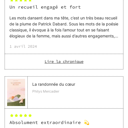
Un recueil engagé et fort
Les mots dansent dans ma tête, c’est un très beau recueil
de la plume de Patrick Dabard. Sous les mots de la poésie
classique, il évoque à la fois l’amour tout en se faisant
élogieux de la femme, mais aussi d’autres engagements,
politiques et sociaux, il dénonce la misère et les
1 avril 2024
souffrances apportées par nos dirigeants. Patrick nous
chante des poèmes au style parfaitement maitrisé et
travaillé, des poèmes qui nous incitent à nous lever pour
Lire la chronique
nos causes et nous battre contre l’injustice. Les mots sont
maniés comme une arme, qui devient plus que redoutable
dans les choix et la force apportée par
La randonnée du cœur
Philys Mercadier
Absolument extraordinaire 💫