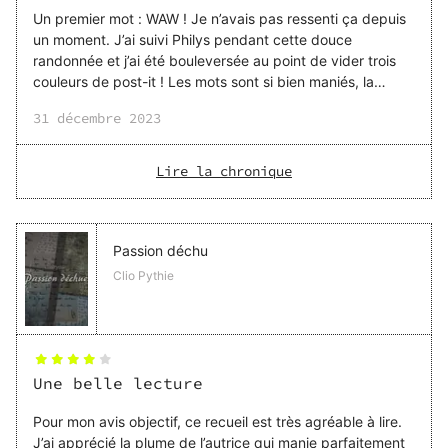
Un premier mot : WAW ! Je n’avais pas ressenti ça depuis
un moment. J’ai suivi Philys pendant cette douce
randonnée et j’ai été bouleversée au point de vider trois
couleurs de post-it ! Les mots sont si bien maniés, la
musicalité est présente et si joliment amenée. La
31 décembre 2023
randonnée du coeur porte plus que bien son nom ! À
travers ses étapes : avalanche, hors-piste, sentiers,
découvertes et clairière on découvre les pleurs de la belle
Lire la chronique
poétesse qu’elle est mais aussi ses chutes, sa force, sa
relève et sa résilience. J’aime ces recueils-là car derrière
la tempête, ils sont une promesse d’espoir. J’ai
Passion déchu
Clio Pythie
Une belle lecture
Pour mon avis objectif, ce recueil est très agréable à lire.
J’ai apprécié la plume de l’autrice qui manie parfaitement