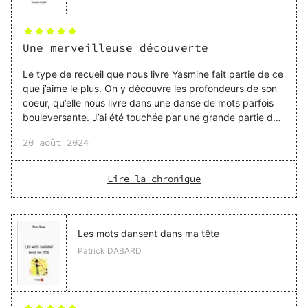
Une merveilleuse découverte
Le type de recueil que nous livre Yasmine fait partie de ce
que j’aime le plus. On y découvre les profondeurs de son
coeur, qu’elle nous livre dans une danse de mots parfois
bouleversante. J’ai été touchée par une grande partie des
thèmes abordés, moi-même ayant vécu des choses
20 août 2024
similaires. Penser ses maux, ce n’est pas seulement la
thérapie de l’autrice, c’est aussi une chance pour le lecteur
de se refléter dans ses propres douleurs, et de se sentir
Lire la chronique
moins seul.e dans un monde où parler de ses douleurs est
encore parfois tabou. La poésie intime est ma préférée
parce qu’elle nous permet de nous
Les mots dansent dans ma tête
Patrick DABARD