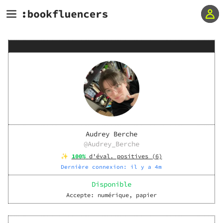
Audrey Berche
@
Audrey_Berche
✨
100
%
d'éval. positives (
6
)
Dernière connexion:
il y a 4m
Disponible
Accepte:
numérique, papier