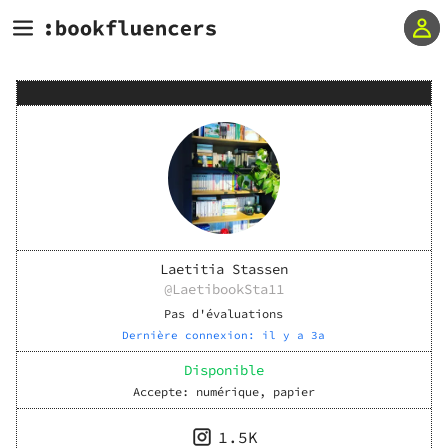
Laetitia Stassen
@
LaetibookSta11
Pas d'évaluations
Dernière connexion:
il y a 3a
Disponible
Accepte:
numérique, papier
1.5K