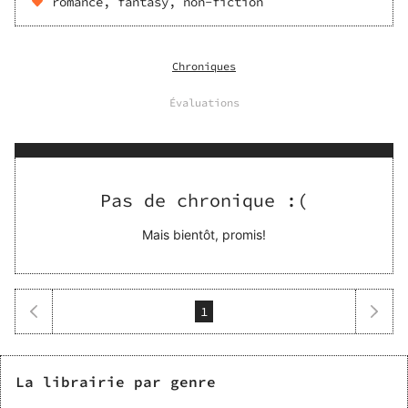
romance, fantasy, non-fiction
Je lis sur support numérique et papier, en
alternance selon mon envie et/ou mes
déplacements.
Chroniques
Vous l’aurez compris, la lecture est comme une
Évaluations
soeur pour moi : proche, très présente et surtout
indispensable à mon équilibre. Elle m’accompagne
au gré de mes envies, parfois de manière
intensive parfois elle se fait plus discrète, mais les
Pas de chronique :(
livres ne sont jamais bien loin.
Mais bientôt, promis!
Je rédige des chroniques sur Amazon, Instagram,
Babelio et Gleeph. Je suis également
1
La librairie par genre