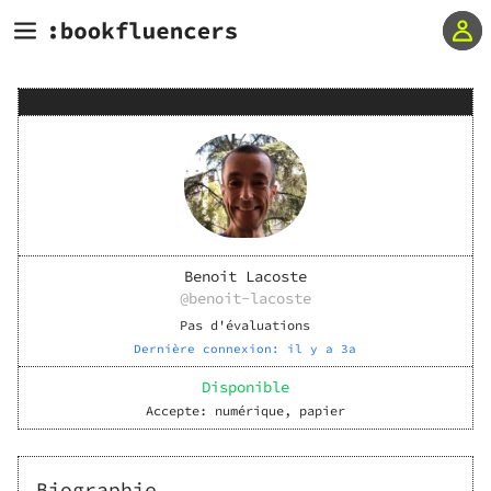
Benoit Lacoste
@
benoit-lacoste
Pas d'évaluations
Dernière connexion:
il y a 3a
Disponible
Accepte:
numérique, papier
Biographie