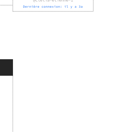
@
clelia-etienne-1
Dernière connexion:
il y a 3a