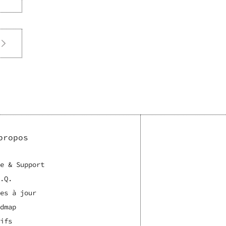
propos
e & Support
.Q.
es à jour
dmap
ifs