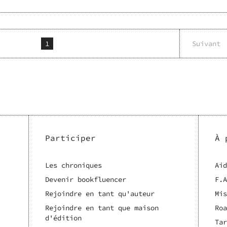
1
Suivant
Participer
À 
Les chroniques
Aid
Devenir bookfluencer
F.A
Rejoindre en tant qu'auteur
Mis
Rejoindre en tant que maison
Roa
d'édition
Tar