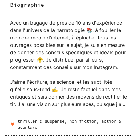
Biographie
Avec un bagage de près de 10 ans d'expérience
dans l'univers de la narratologie 📚, à fouiller le
moindre recoin d'internet, à éplucher tous les
ouvrages possibles sur le sujet, je suis en mesure
de donner des conseils spécifiques et idéals pour
progresser 😤. Je distribue, par ailleurs,
constamment des conseils sur mon Instagram.
J'aime l'écriture, sa science, et les subtilités
qu'elle sous-tend ✍️. Je reste factuel dans mes
critiques et sais donner des moyens de rectifier le
tir. J'ai une vision sur plusieurs axes, puisque j'ai
étudié beaucoup de médias 🤓 (l'écriture pour la
TV, en série, les jeux vidéos, le cinéma, la radio,
thriller & suspense, non-fiction, action &
etc.). Je peux donc orienter mes critiques en
aventure
fonction du support final ✅.