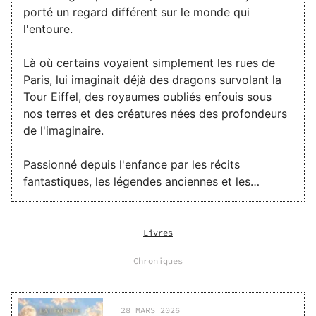
porté un regard différent sur le monde qui
l'entoure.
Là où certains voyaient simplement les rues de
Paris, lui imaginait déjà des dragons survolant la
Tour Eiffel, des royaumes oubliés enfouis sous
nos terres et des créatures nées des profondeurs
de l'imaginaire.
Passionné depuis l'enfance par les récits
fantastiques, les légendes anciennes et les
grandes aventures épiques, il façonne des univers
où magie, guerre et destinée se rencontrent. De
cette imagination est née La légende du monde
Livres
de Slow, une saga ambitieuse inspirée de la
Chroniques
fantasy
moderne.
28 MARS 2026