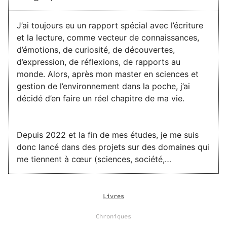
J’ai toujours eu un rapport spécial avec l’écriture
et la lecture, comme vecteur de connaissances,
d’émotions, de curiosité, de découvertes,
d’expression, de réflexions, de rapports au
monde. Alors, après mon master en sciences et
gestion de l’environnement dans la poche, j’ai
décidé d’en faire un réel chapitre de ma vie.
Depuis 2022 et la fin de mes études, je me suis
donc lancé dans des projets sur des domaines qui
me tiennent à cœur (sciences, société,
philosophie, sport, pédagogie, etc.)
Livres
Le monde étant pluriel, les Hommes le sont aussi.
Chroniques
Il est tout à fait possible de s’intéresser et de