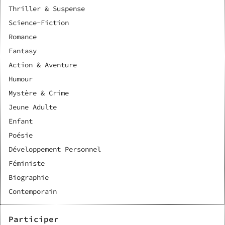
fan-acteur, de se questionner autour de cette relation si
Thriller & Suspense
spéciale.
Science-Fiction
Romance
Fantasy
Action & Aventure
Humour
Mystère & Crime
Jeune Adulte
Enfant
Poésie
Développement Personnel
Féministe
Biographie
Contemporain
Participer