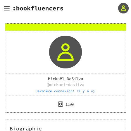
Mickaël DaSilva
@
mickael-dasilva
Dernière connexion:
il y a 4j
150
Biographie