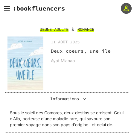
&
JEUNE ADULTE
ROMANCE
11 AOÛT 2025
Deux coeurs, une île
Ayat Mlanao
Informations
Sous le soleil des Comores, deux destins se croisent. Celui
d'Alia, porteuse d'une maladie rare, qui savoure son
premier voyage dans son pays d'origine ; et celui de
Yassine, attiré à Moroni par un prétexte de sa grand-