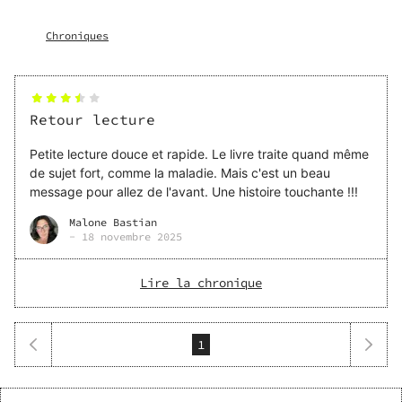
mère, qui se retrouve piégé dans un projet de mariage
arrangé. Leur rencontre, aussi inattendue qu'électrique
Chroniques
fait naître un amour fragile. Mais les non-dits planent :
Yassine ignore qu'il est fiancé, et Alia dissimule sa maladie.
Des secrets qui pourraient tout détruire. Que feriez-vous
si votre coeur vous dictait une chose et votre raison une
autre ?
Retour lecture
Petite lecture douce et rapide. Le livre traite quand même
de sujet fort, comme la maladie. Mais c'est un beau
message pour allez de l'avant. Une histoire touchante !!!
Malone Bastian
-
18 novembre 2025
Lire la chronique
1