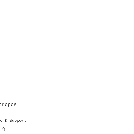
propos
e & Support
.Q.