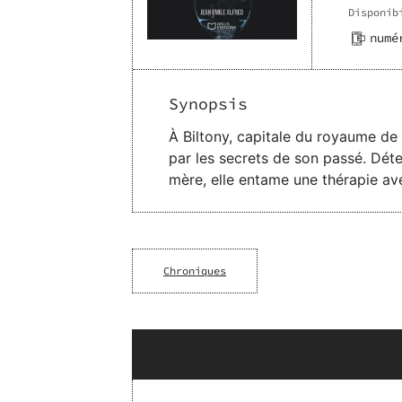
Disponib
numé
Synopsis
À Biltony, capitale du royaume de 
par les secrets de son passé. Dét
mère, elle entame une thérapie avec un psychiatr
rencontre d’une jeune femme énigma
aveugle désorienté, ces trois âmes 
vérités enfouies qui lient leurs histoires personne
révélations troublantes, Et si l’e
Chroniques
la quête d’authenticité.