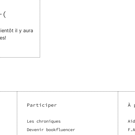
-(
entôt il y aura
es!
Participer
À 
Les chroniques
Aid
Devenir bookfluencer
F.A