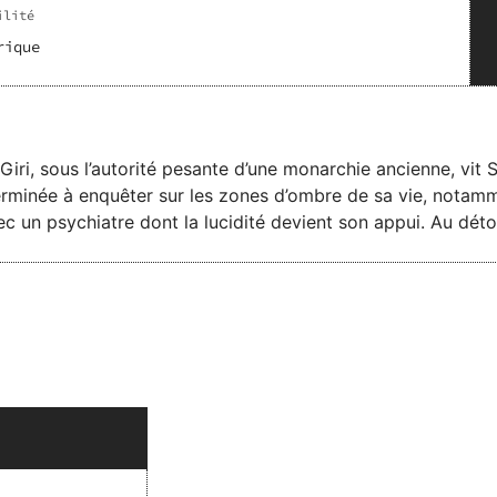
ilité
rique
Giri, sous l’autorité pesante d’une monarchie ancienne, vit
erminée à enquêter sur les zones d’ombre de sa vie, notam
e dont la lucidité devient son appui. Au détour d’une plage, elle fait la
tique, survivante d’un autre drame. Une amitié viscérale na
brisées forment un cercle secret. Unis par leurs blessures, 
lles à celle d’un monde en souffrance. Entre révolte, liens humains puissants et
au que nous buvons sortait de nos yeux est un roman poignant