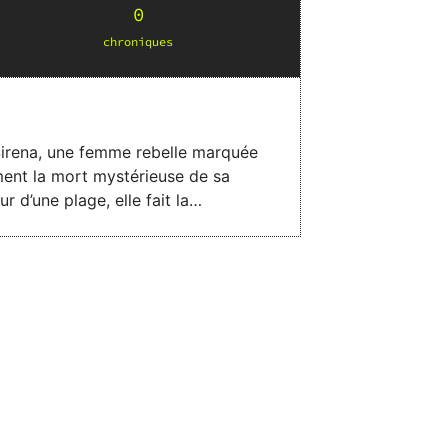
0
chronique
s
 Sirena, une femme rebelle marquée
ment la mort mystérieuse de sa
ît. Bientôt rejointes par un
ils s'unissent pour dévoiler les
 sur la mémoire, la résilience et