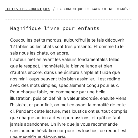
souhaitent leur transmettre des valeurs comme le respect,
l’honnêteté, la bienveillance, l’empathie, la tolérance...
TOUTES LES CHRONIQUES
/
LA CHRONIQUE DE GWENDOLINE DEGRÈVE
Toutes les histoires débutent par « Il était une fois » et
dans chacune, une situation vécue par les félins
développe, à la manière des Fables de la Fontaine, une
Magnifique livre pour enfants
petite morale finale. Comment Tom, un garçonnet,
parviendra-t-il à redescendre d’un arbre sur lequel il a
Coucou les petits mordus, aujourd'hui je te fais découvrir
grimpé ? Comment Caramel parviendra-t-il à se faire
12 fables où les chats sont très présents. Et comme tu le
accepter par les autres chats, méfiants de sa différence ?
sais nous les chats, on adore.
Comment Minouche retrouvera-t-il son chemin alors qu’il
L'auteur met en avant les valeurs fondamentales telles
s’est perdu dans la forêt ? Tant d’autres « comment »
que le respect, l'honnêteté, la bienveillance et bien
entretiennent le suspense tout au long de ce livre, et les
d'autres encore, dans une écriture simple et fluide que
réponses se trouvent toujours dans la rencontre avec un
nos mini-loups peuvent très bien assimiler. Il est rédigé
personnage au cœur ouvert et à l’élan solidaire.
avec des mots simples, spécialement conçu pour eux.
Pour chaque fable, on commence par une belle
illustration, puis on définit la valeur abordée, ensuite viens
l'histoire, et pour finir, on met en avant la moralité de celle-
ci. Pendant cette lecture, mes loustics ont surtout compris
que chaque action a des répercussions, et qu'il ne faut
jamais abandonner. Un livre que je vous recommande
sans aucune hésitation car pour les loustics, ce recueil est