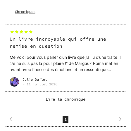
pression sociale, quête d’authenticité et besoin de liberté,
elle apprend à se choisir, à poser ses limites et à assumer
Chroniques
pleinement qui elle est. Un cri du cœur pour oser dire non,
sans culpabilité, et reprendre le pouvoir sur sa vie !
Un livre incroyable qui offre une
remise en question
Me voici pour vous parler d’un livre que j’ai lu d’une traite !!
“Je ne suis pas là pour plaire !” de Margaux Roma met en
avant avec finesse des émotions et un ressenti que
beaucoup d’entre nous peuvent ressentir. C’est un livre
Julie Duflot
que je conseille au grand nombre car vous connaissez
-
11 juillet 2026
sûrement des perso
Lire la chronique
1