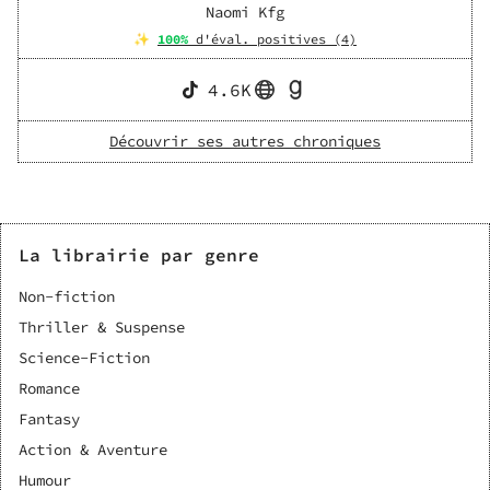
Naomi Kfg
✨
100
%
d'éval. positives (
4
)
4.6K
Découvrir ses autres chroniques
La librairie par genre
Non-fiction
Thriller & Suspense
Science-Fiction
Romance
Fantasy
Action & Aventure
Humour