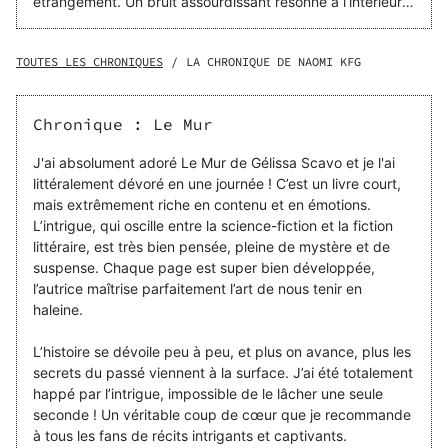
étrangement. Un bruit assourdissant résonne à l’intérieur
de la pièce. Le chercheur en charge de tout ceci, Frédéric
Chalon est en boule, se bouchant les oreilles, hurlant. Au
bout de quelques minutes, tout cesse et l’immense façade
TOUTES LES CHRONIQUES
/
LA CHRONIQUE DE NAOMI KFG
sombre est ouverte, laissant apparaître une lumière
blanche. En ouvrant ses yeux, Chalon découvre
l’ouverture et remarque une pièce bleue avec un long
Chronique : Le Mur
couloir. La curiosité est trop grande. Malgré les appels de
ses collègues, Chalon entre dans la pièce et le mur se
J'ai absolument adoré Le Mur de Gélissa Scavo et je l'ai
referme. Une semaine plus tard, le corps du chercheur est
littéralement dévoré en une journée ! C’est un livre court,
retrouvé. Plusieurs années après, en 1971, Gilles Cottin
mais extrêmement riche en contenu et en émotions.
disparaît à son tour, dans les mêmes circonstances que
L’intrigue, qui oscille entre la science-fiction et la fiction
son prédécesseur. Mais contrairement à Frédéric Chalon,
littéraire, est très bien pensée, pleine de mystère et de
le corps de Gilles Cottin ne sera pas retrouvé...
suspense. Chaque page est super bien développée,
l’autrice maîtrise parfaitement l’art de nous tenir en
haleine.
L’histoire se dévoile peu à peu, et plus on avance, plus les
secrets du passé viennent à la surface. J’ai été totalement
happé par l’intrigue, impossible de le lâcher une seule
seconde ! Un véritable coup de cœur que je recommande
à tous les fans de récits intrigants et captivants.