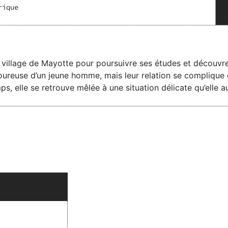
rique
 village de Mayotte pour poursuivre ses études et découvre u
oureuse d’un jeune homme, mais leur relation se complique e
ps, elle se retrouve mêlée à une situation délicate qu’elle a
 davantage. Avec le soutien de sa famille et de sa meilleure 
mportants pour rester fidèle à elle-même…