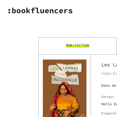
NON-FICTION
Les L
Hello Ed
Date de
Éditeur
Hello E
Disponib