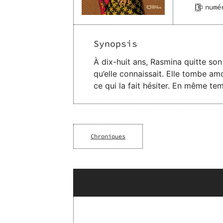
numé
Synopsis
À dix-huit ans, Rasmina quitte son
qu’elle connaissait. Elle tombe am
ce qui la fait hésiter. En même tem
elle choisit de ne pas s’impliquer
Elle devra alors faire des choix i
Chroniques