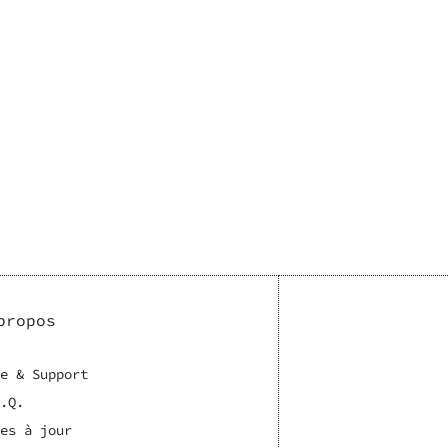
propos
e & Support
.Q.
es à jour