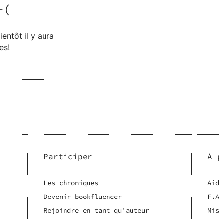
-(
entôt il y aura
es!
Participer
À 
Les chroniques
Aid
Devenir bookfluencer
F.A
Rejoindre en tant qu'auteur
Mis