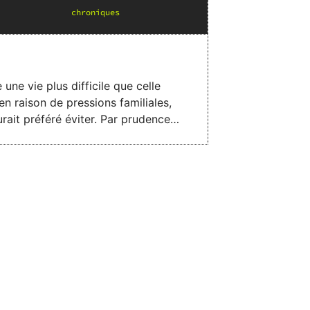
chronique
s
ne vie plus difficile que celle
n raison de pressions familiales,
urait préféré éviter. Par prudence,
amie, Rasmina apprend à s’affirmer.