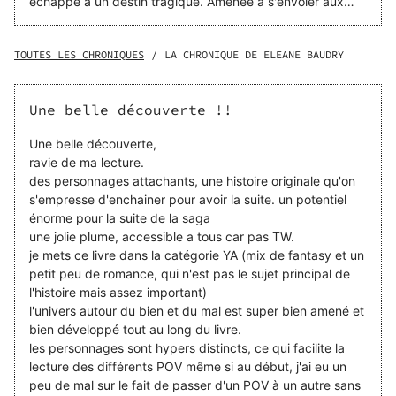
échappé à un destin tragique. Amenée à s'envoler aux
États-Unis dans la ville de Memphis à l'âge de ses 17 ans,
An est là-bas, le bouc émissaire de ses camarades de
classe jusqu'au jour où un dénommé Tristan lui vient en
TOUTES LES CHRONIQUES
/
LA CHRONIQUE DE ELEANE BAUDRY
aide. De son côté, Daemon Muller, acteur populaire et
convoité, décide sur un coup de tête de reprendre sa vie
de lycéen. Partagée entre les deux hommes, l'héroïne est
Une belle découverte !!
tiraillée par cette dangereuse tentation. L'un est
l'incarnation du bien, un ange au service de Dieu, l'autre
Une belle découverte,
incarne le mal, un démon au service de Satan. Mais alors,
ravie de ma lecture.
pourquoi ces êtres venus d'ailleurs en ont-ils après notre
des personnages attachants, une histoire originale qu'on
héroïne ?
s'empresse d'enchainer pour avoir la suite. un potentiel
énorme pour la suite de la saga
une jolie plume, accessible a tous car pas TW.
je mets ce livre dans la catégorie YA (mix de fantasy et un
petit peu de romance, qui n'est pas le sujet principal de
l'histoire mais assez important)
l'univers autour du bien et du mal est super bien amené et
bien développé tout au long du livre.
les personnages sont hypers distincts, ce qui facilite la
lecture des différents POV même si au début, j'ai eu un
peu de mal sur le fait de passer d'un POV à un autre sans