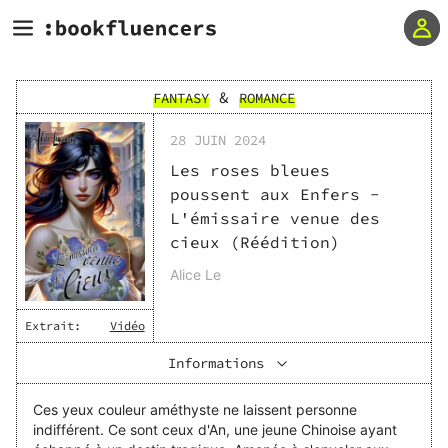
&
FANTASY
ROMANCE
28 JUIN 2024
Les roses bleues
poussent aux Enfers -
L'émissaire venue des
cieux (Réédition)
Alice Le
Extrait:
Vidéo
Informations
Ces yeux couleur améthyste ne laissent personne
indifférent. Ce sont ceux d'An, une jeune Chinoise ayant