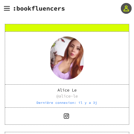
Alice Le
@
alice-le
Dernière connexion:
il y a 3j