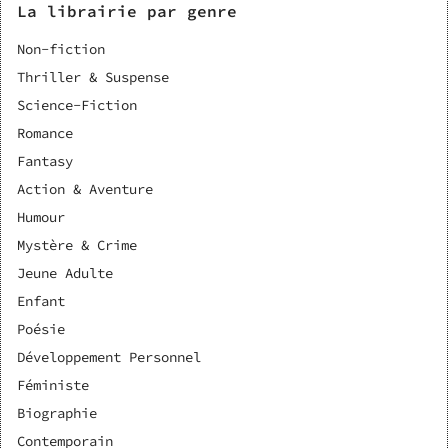
tiraillée par cette dangereuse tentation. L'un est
La librairie par genre
l'incarnation du bien, un ange au service de Dieu, l'autre
incarne le mal, un démon au service de Satan. Mais alors,
Non-fiction
pourquoi ces êtres venus d'ailleurs en ont-ils après notre
Thriller & Suspense
héroïne ?
Science-Fiction
Romance
Fantasy
Action & Aventure
Humour
Mystère & Crime
Jeune Adulte
Enfant
Poésie
Développement Personnel
Féministe
Biographie
Contemporain