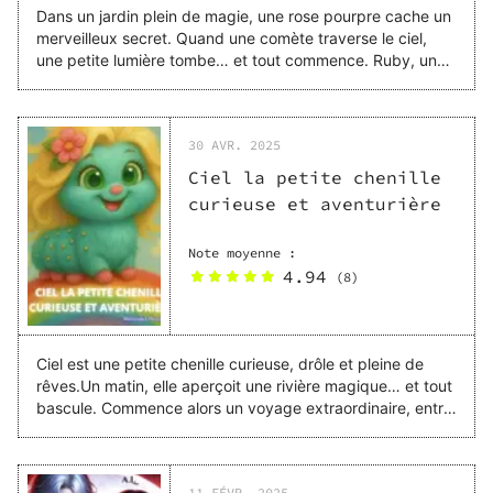
Dans un jardin plein de magie, une rose pourpre cache un
merveilleux secret. Quand une comète traverse le ciel,
une petite lumière tombe… et tout commence. Ruby, un
doux papillon, va découvrir qu’elle est bien plus qu’elle ne
le croit. Un conte enchanté sur la nature, la
transformation… et l’amour. ✨ Un voyage féerique à ne
30 AVR. 2025
pas manquer !
Ciel la petite chenille
curieuse et aventurière
Note moyenne :
4.94
(
8
)
Ciel est une petite chenille curieuse, drôle et pleine de
rêves.Un matin, elle aperçoit une rivière magique… et tout
bascule. Commence alors un voyage extraordinaire, entre
courage et merveilles. Une histoire tendre et inspirante…
qui pourrait bien faire grandir aussi les petits lecteurs.
11 FÉVR. 2025