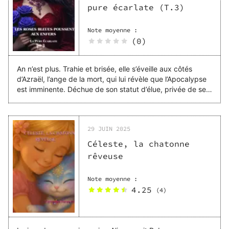
pure écarlate (T.3)
Note moyenne :
(0)
An n’est plus. Trahie et brisée, elle s’éveille aux côtés
d’Azraël, l’ange de la mort, qui lui révèle que l’Apocalypse
est imminente. Déchue de son statut d’élue, privée de ses
pouvoirs, elle tente de recommencer une vie ordinaire,
effaçant les révélations surnaturelles de son passé. Mais
l’ombre de Daemon Muller plane encore. Obsédé par elle,
29 JUIN 2025
il revient hanter son existence, prêt à tout pour la
posséder à nouveau. Tiraillée entre son humanité et son
Céleste, la chatonne
ancien destin divin, An devra faire un choix : céder à la
rêveuse
fatalité… ou retrouver la lumière qui sommeille en elle.
Empêchera-t-elle la fin du monde ? Ou tombera-t-elle, une
Note moyenne :
fois de plus, dans les flammes de l’obsession ?
4.25
(
4
)