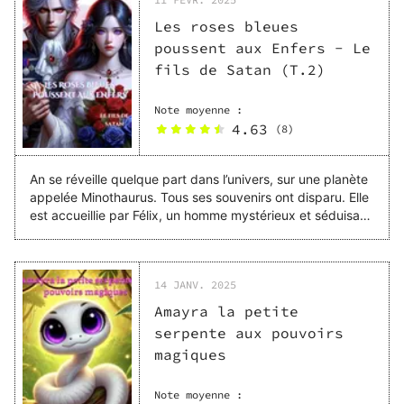
Les roses bleues
poussent aux Enfers - Le
fils de Satan (T.2)
Note moyenne :
4.63
(
8
)
An se réveille quelque part dans l’univers, sur une planète
appelée Minothaurus. Tous ses souvenirs ont disparu. Elle
est accueillie par Félix, un homme mystérieux et séduisant
de par son physique très avantageux. Aux dernières
nouvelles, elle est sa fiancée. Malgré la perte de sa
mémoire, des flashs lui reviennent de temps à autre, avec
14 JANV. 2025
pour seul indice la couleur rouge. Elle est l’élue de Dieu, sa
mission est d’éradiquer le mal. Mais comment est-elle
Amayra la petite
censée le faire depuis Minothaurus avec son drôle de
serpente aux pouvoirs
fiancé dont les intentions à son égard n’ont pas l’air
magiques
réjouissantes ? Pourquoi a t'-elle le pressentiment que tout
est un tissu de mensonge et que son coeur appartient
déjà à quelqu'un d'autre? Arrivera t'-elle à reprendre son
Note moyenne :