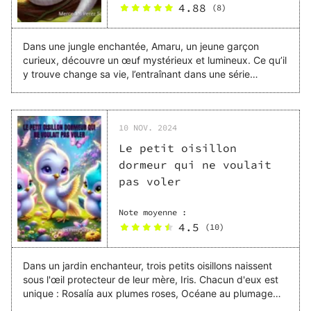
4.88
destin en main?
(
8
)
Dans une jungle enchantée, Amaru, un jeune garçon
curieux, découvre un œuf mystérieux et lumineux. Ce qu’il
y trouve change sa vie, l’entraînant dans une série
d’aventures magiques au cœur de la forêt. Entre
découvertes et défis, cette histoire célèbre une amitié
unique et le lien profond entre nature et magie.
10 NOV. 2024
Le petit oisillon
dormeur qui ne voulait
pas voler
Note moyenne :
4.5
(
10
)
Dans un jardin enchanteur, trois petits oisillons naissent
sous l'œil protecteur de leur mère, Iris. Chacun d'eux est
unique : Rosalía aux plumes roses, Océane au plumage
bleu, et Étincelle, l'oisillon rêveur aux ailes dorée et