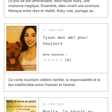
Le jour de son anniversaire, Alice reçoit Ruby, une
chatonne magique. Ensemble, elles vivent une aventure
féerique entre rêve et réalité. Ruby vole, partage sa
magie… puis se réveille, le cœur plein d’étoiles. ✨
27 JUIN 2025
Tyson mon ami pour
toujours
Note moyenne :
(0)
Ce conte touchant célèbre l’amitié, la responsabilité et le
lien indéfectible entre l’humain et l’animal.
26 JUIN 2025
Rosita, la souris au