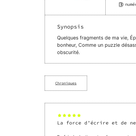
numé
Synopsis
Quelques fragments de ma vie, Éparpillés Comme un miroir brisé. Quelques bribes de mon âme, Quelques lambeaux de mon
bonheur, Comme un puzzle désassemblé. Et surtout, Quelques éclats de mon espoir, Illuminant ma pénombre, Éclairant votre
obscurité.
Chroniques
La force d’écrire et de ne