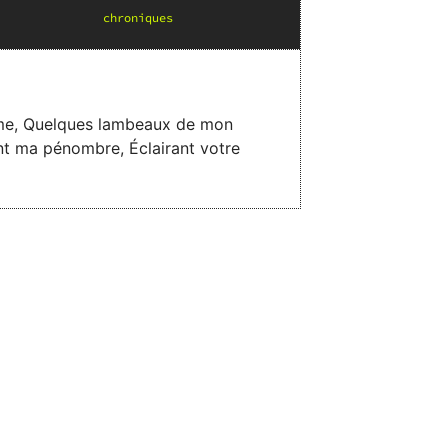
chronique
s