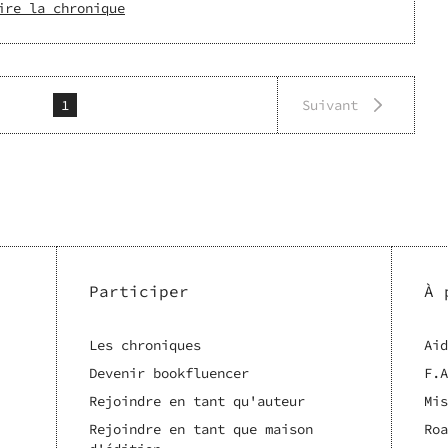
ire la chronique
1
Suivant
Participer
À 
Les chroniques
Aid
Devenir bookfluencer
F.A
Rejoindre en tant qu'auteur
Mis
Rejoindre en tant que maison
Roa