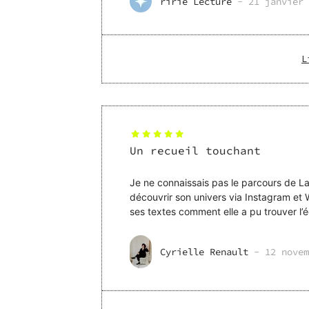
ririe Lecture
-
21 janvier 
L
Un recueil touchant
Je ne connaissais pas le parcours de Lau
découvrir son univers via Instagram et WAHOU. . Dans ce livre Laura va nous r
ses textes comment elle a pu trouver l’éq
parcours de c
Cyrielle Renault
-
12 novem