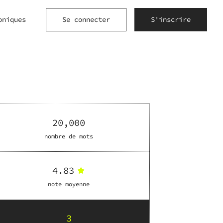
oniques
Se connecter
S'inscrire
20,000
nombre de mots
4.83
note moyenne
3