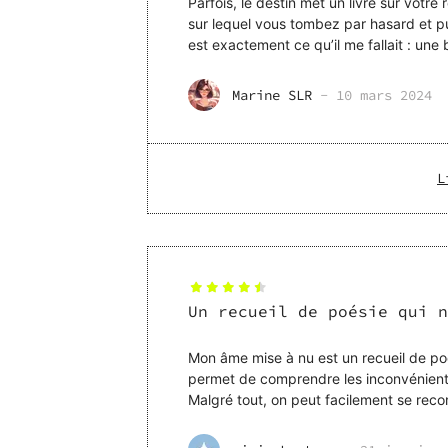
Parfois, le destin met un livre sur votre
sur lequel vous tombez par hasard et pu
est exactement ce qu’il me fallait : un
une sens
Marine SLR
-
10 mars 2024
L
Un recueil de poésie qui n
Mon âme mise à nu est un recueil de poés
permet de comprendre les inconvénients 
Malgré tout, on peut facilement se rec
déboires que nous