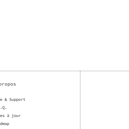
propos
e & Support
.Q.
es à jour
dmap