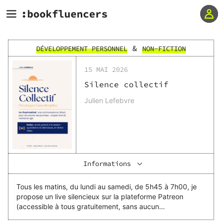
&
DÉVELOPPEMENT PERSONNEL
NON-FICTION
15 MAI 2026
Silence collectif
Julien Lefebvre
Informations
Tous les matins, du lundi au samedi, de 5h45 à 7h00, je
propose un live silencieux sur la plateforme Patreon
(accessible à tous gratuitement, sans aucun
abonnement). J'ai mis ce live en place d'abord pour me