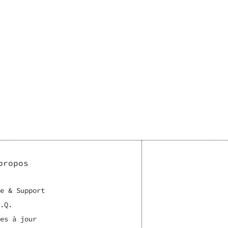
propos
e & Support
.Q.
es à jour