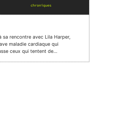
chronique
s
 sa rencontre avec Lila Harper,
grave maladie cardiaque qui
usse ceux qui tentent de
 tout pour découvrir son secret et
devient précieux. Entre amour et
uver un cœur qui est déjà sur le