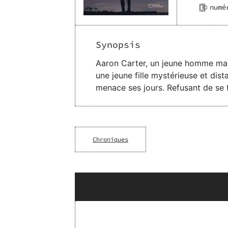
numé
Synopsis
Aaron Carter, un jeune homme marq
une jeune fille mystérieuse et dist
menace ses jours. Refusant de se 
s’approcher d’elle. Pourtant, Aaron
l’aider à se battre. Ensemble, ils
sacrifice, ils tentent de redéfinir
point de se briser…
Chroniques