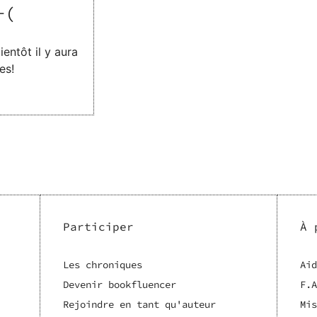
-(
entôt il y aura
es!
Participer
À 
Les chroniques
Aid
Devenir bookfluencer
F.A
Rejoindre en tant qu'auteur
Mis