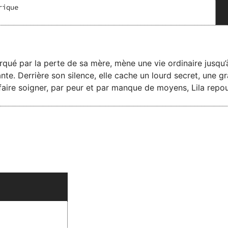
rique
ué par la perte de sa mère, mène une vie ordinaire jusqu’à
ante. Derrière son silence, elle cache un lourd secret, une 
faire soigner, par peur et par manque de moyens, Lila repo
, poussé par un désir irrésistible de la protéger, est prêt à
 entament un voyage fragile et émouvant, où chaque instant 
 leurs vies. Mais une question demeure : peut-on vraiment sa