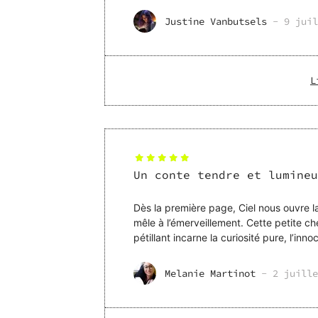
pass
Justine Vanbutsels
-
9 juil
L
Un conte tendre et lumineu
Dès la première page, Ciel nous ouvre la
mêle à l’émerveillement. Cette petite che
pétillant incarne la curiosité pure, l’innocence, et le rêve 
e
Melanie Martinot
-
2 juille