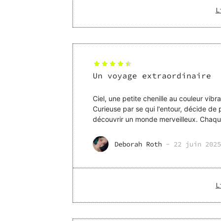
L
Un voyage extraordinaire
Ciel, une petite chenille au couleur vib
Curieuse par se qui l'entour, décide de partir à l'aventure. Tout
découvrir un monde merveilleux. Chaque
des illustration
Deborah Roth
-
22 juin 2025
L