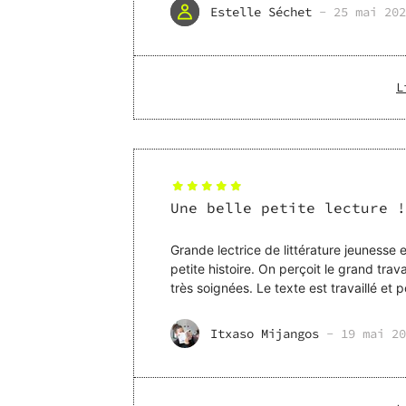
Estelle Séchet
-
25 mai 202
L
Une belle petite lecture !
Grande lectrice de littérature jeunesse e
petite histoire. On perçoit le grand trava
très soignées. Le texte est travaillé et 
Itxaso Mijangos
-
19 mai 20