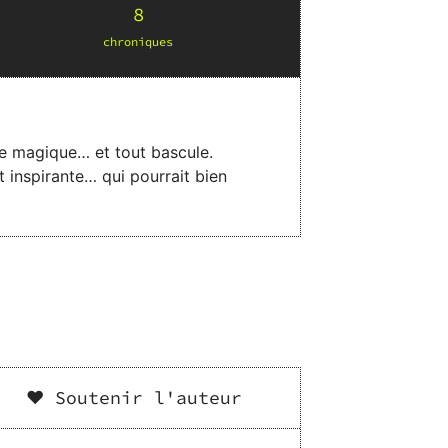
8
chronique
s
ère magique… et tout bascule.
 inspirante… qui pourrait bien
❤️ Soutenir l'auteur