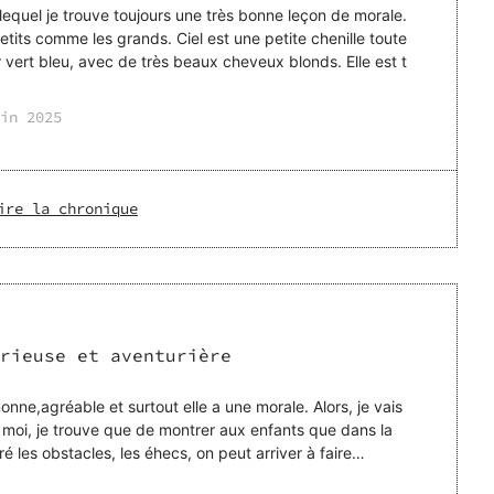
lequel je trouve toujours une très bonne leçon de morale.
nds. Ciel est une petite chenille toute
mignonne, qui a une magnifique couleur vert bleu, avec de très beaux cheveux blonds. Elle est t
in 2025
ire la chronique
rieuse et aventurière
nonne,agréable et surtout elle a une morale. Alors, je vais
, moi, je trouve que de montrer aux enfants que dans la
ré les obstacles, les éhecs, on peut arriver à faire